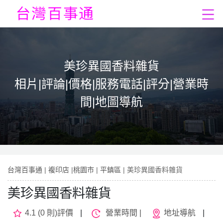
美珍異國香料雜貨
相片|評論|價格|服務電話|評分|營業時
間|地圖導航
台灣百事通
|
複印店
|
桃園市
|
平鎮區
| 美珍異國香料雜貨
美珍異國香料雜貨
4.1 (0 則)評價
|
營業時間 |
地址導航
|