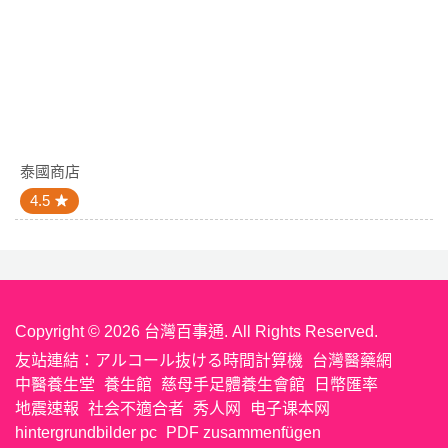
泰國商店
4.5
Copyright © 2026 台灣百事通. All Rights Reserved.
友站連結：
アルコール抜ける時間計算機
台灣醫藥網
中醫養生堂
養生館
慈母手足體養生會館
日幣匯率
地震速報
社会不適合者
秀人网
电子课本网
hintergrundbilder pc
PDF zusammenfügen