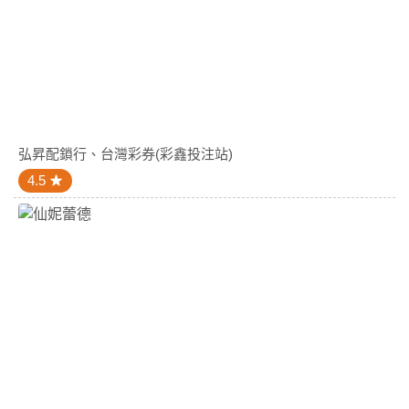
弘昇配鎖行、台灣彩券(彩鑫投注站)
4.5