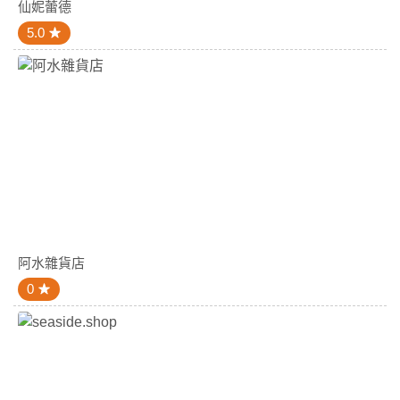
仙妮蕾德
5.0
阿水雜貨店
0