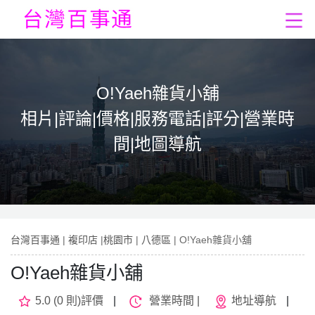
O!Yaeh雜貨小舖
相片|評論|價格|服務電話|評分|營業時
間|地圖導航
台灣百事通
|
複印店
|
桃園市
|
八德區
| O!Yaeh雜貨小舖
O!Yaeh雜貨小舖
5.0 (0 則)評價
|
營業時間 |
地址導航
|