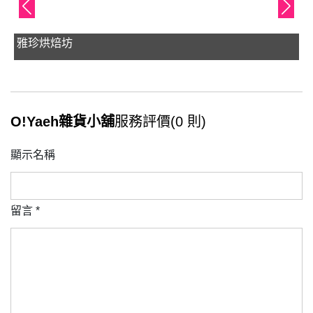
雅珍烘焙坊
O!Yaeh雜貨小舖
服務評價(0 則)
顯示名稱
留言
*