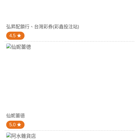
弘昇配鎖行、台灣彩券(彩鑫投注站)
4.5
仙妮蕾德
5.0