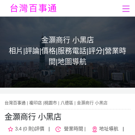
金灝商行 小黑店
相片|評論|價格|服務電話|評分|營業時
間|地圖導航
台灣百事通
|
複印店
|
桃園市
|
八德區
| 金灝商行 小黑店
金灝商行 小黑店
3.4 (0 則)評價
|
營業時間 |
地址導航
|