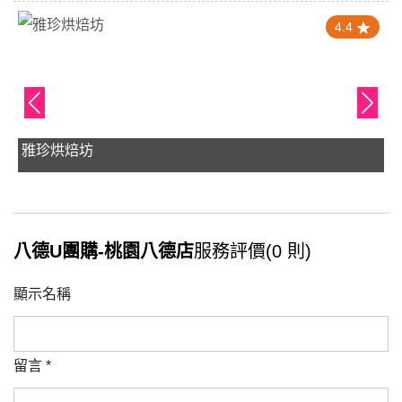
4.4
雅珍烘焙坊
八德U團購-桃園八德店
服務評價(0 則)
顯示名稱
留言
*