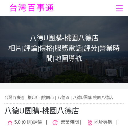
八德U團購-桃園八德店
相片|評論|價格|服務電話|評分|營業時
間|地圖導航
台灣百事通
|
複印店
|
桃園市
|
八德區
| 八德U團購-桃園八德店
八德U團購-桃園八德店
5.0 (0 則)評價
|
營業時間 |
地址導航
|