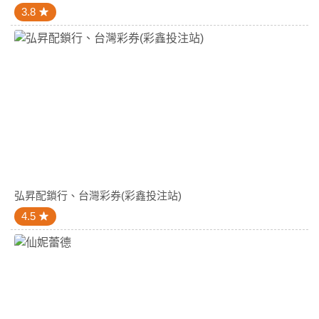
3.8
弘昇配鎖行、台灣彩券(彩鑫投注站)
4.5