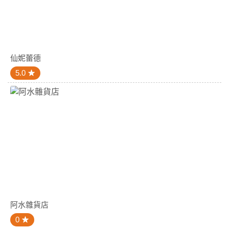
仙妮蕾德
5.0
阿水雜貨店
0