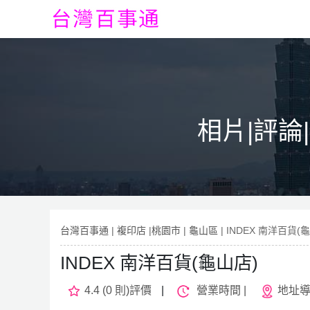
相片|評論
台灣百事通
|
複印店
|
桃園市
|
龜山區
| INDEX 南洋百貨(
INDEX 南洋百貨(龜山店)
4.4 (0 則)評價
|
營業時間 |
地址