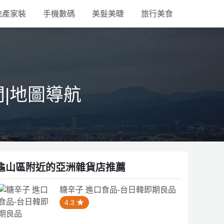
地產家裝
手機數碼
美髮美睫
旅行美食
間|地圖導航
龜山區附近的亞洲雜貨店推薦
糖辛子 進口食品-台日韓即期良品
4.3