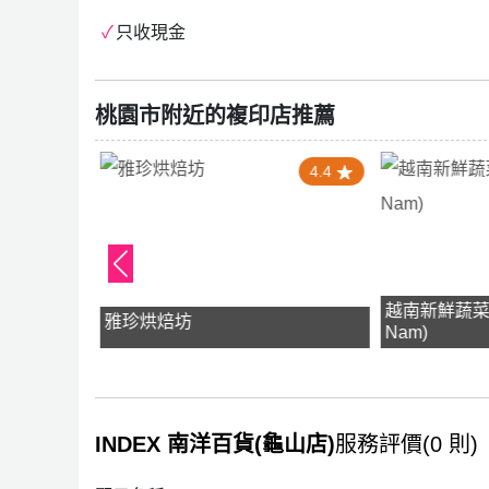
只收現金
桃園市附近的複印店推薦
5.0
4.4
越南新鮮蔬菜(Ra
雅珍烘焙坊
Nam)
INDEX 南洋百貨(龜山店)
服務評價(0 則)