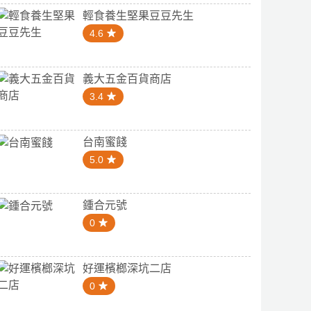
輕食養生堅果豆豆先生
4.6
義大五金百貨商店
3.4
台南蜜餞
5.0
鍾合元號
0
好運檳榔深坑二店
0