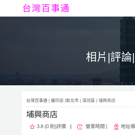
相片|評論
台灣百事通
|
複印店
|
新北市
|
深坑區
| 埔興商店
埔興商店
3.8 (0 則)評價
|
營業時間 |
地址