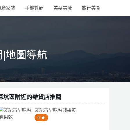
地產家裝
手機數碼
美髮美睫
旅行美食
間|地圖導航
深坑區附近的雜貨店推薦
文記古早味蜜餞果乾
0