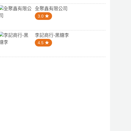
全聚鑫有限公司
3.0
李記商行-黑糖李
4.5