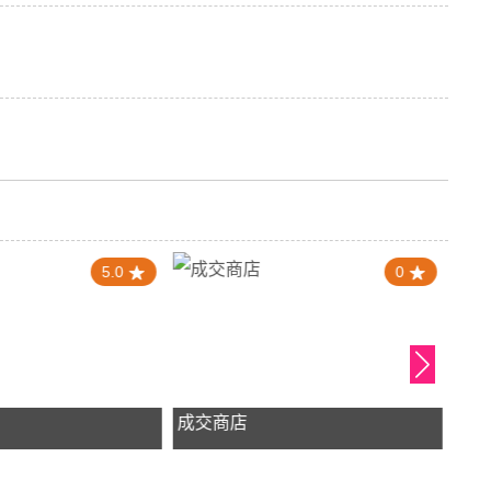
5.0
0
成交商店
新