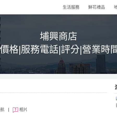
生活服務
鮮花禮品
埔興商店
|價格|服務電話|評分|營業時
導航
|
相片