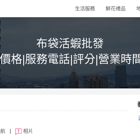
生活服務
鮮花禮品
布袋活蝦批發
|價格|服務電話|評分|營業時
導航
|
相片