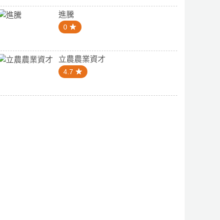
進騰
0
立農農業資才
4.7
0
4.0