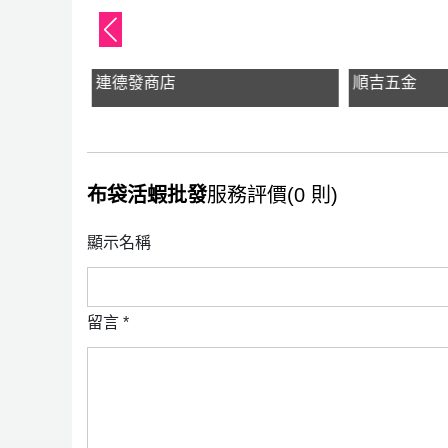
連德發商店
順吉五金
布袋活蝦批發
服務評價(0 則)
顯示名稱
留言
*