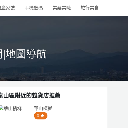
地產家裝
手機數碼
美髮美睫
旅行美食
間|地圖導航
泰山區附近的雜貨店推薦
華山檳榔
0