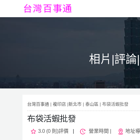
相片|評論
台灣百事通
|
複印店
|
新北市
|
泰山區
| 布袋活蝦批發
布袋活蝦批發
3.0 (0 則)評價
|
營業時間 |
地址