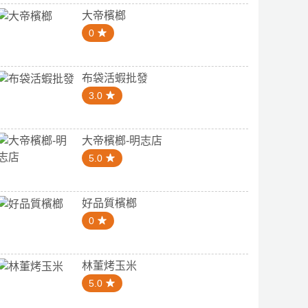
大帝檳榔
0
布袋活蝦批發
3.0
大帝檳榔-明志店
5.0
好品質檳榔
0
林董烤玉米
5.0