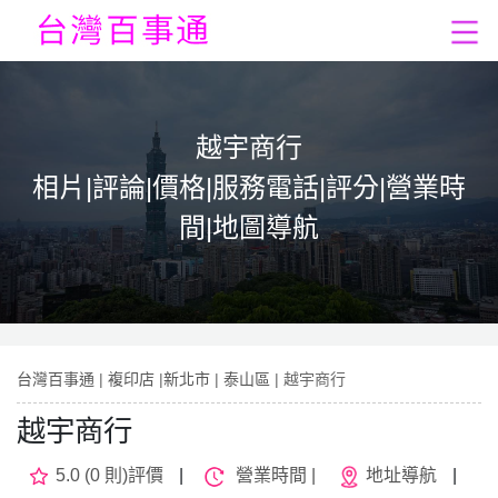
越宇商行
相片|評論|價格|服務電話|評分|營業時
間|地圖導航
台灣百事通
|
複印店
|
新北市
|
泰山區
| 越宇商行
越宇商行
5.0 (0 則)評價
|
營業時間 |
地址導航
|