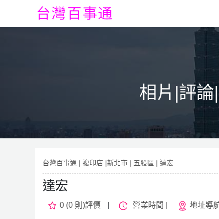
相片|評論
台灣百事通
|
複印店
|
新北市
|
五股區
| 達宏
達宏
0 (0 則)評價
|
營業時間 |
地址導