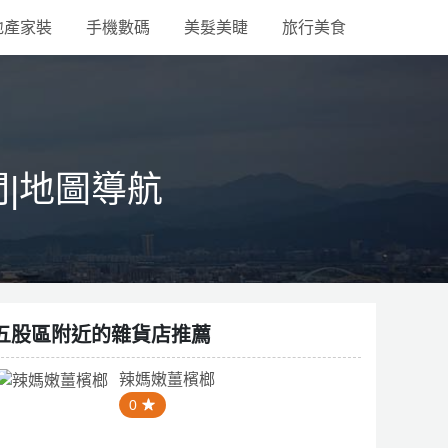
地產家裝
手機數碼
美髮美睫
旅行美食
間|地圖導航
五股區附近的雜貨店推薦
辣媽嫩薑檳榔
0