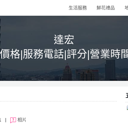
生活服務
鮮花禮品
達宏
|價格|服務電話|評分|營業時
航
|
相片