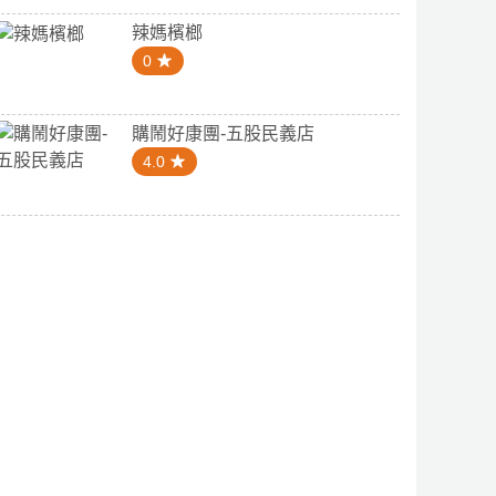
辣媽檳榔
0
購鬧好康團-五股民義店
4.0