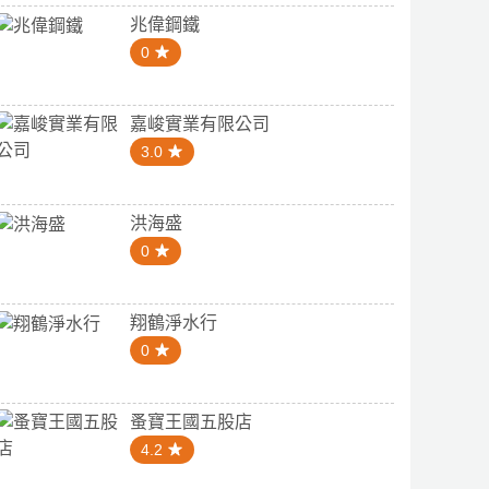
兆偉鋼鐵
0
嘉峻實業有限公司
3.0
洪海盛
0
翔鶴淨水行
0
蚤寶王國五股店
4.2