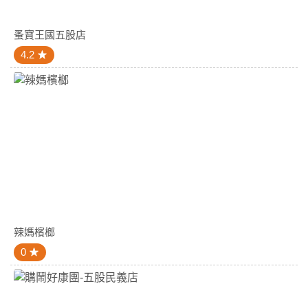
蚤寶王國五股店
4.2
辣媽檳榔
0