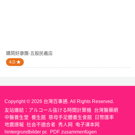
購鬧好康團-五股民義店
4.0
Copyright © 2026 台灣百事通. All Rights Reserved.
友站連結：
アルコール抜ける時間計算機
台灣醫藥網
中醫養生堂
養生館
慈母手足體養生會館
日幣匯率
地震速報
社会不適合者
秀人网
电子课本网
hintergrundbilder pc
PDF zusammenfügen