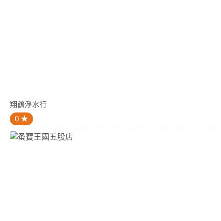
翔鶴淨水行
0