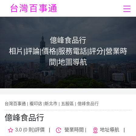
億峰食品行
相片|評論|價格|服務電話|評分|營業時
間|地圖導航
台灣百事通
|
複印店
|
新北市
|
五股區
| 億峰食品行
億峰食品行
3.0 (0 則)評價
|
營業時間 |
地址導航
|