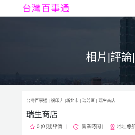
相片|評論
台灣百事通
|
複印店
|
新北市
|
瑞芳區
| 瑞生商店
瑞生商店
0 (0 則)評價
|
營業時間 |
地址導