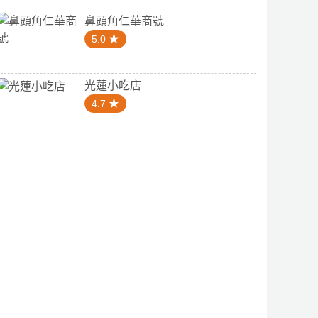
鼻頭角仁華商號
5.0
光蓮小吃店
4.7