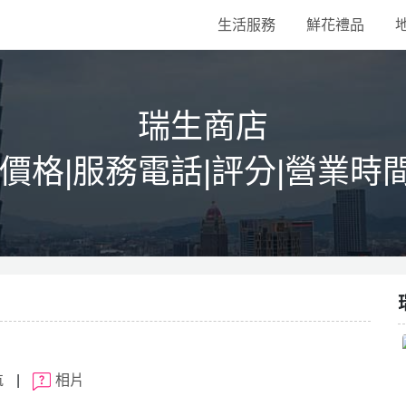
生活服務
鮮花禮品
瑞生商店
|價格|服務電話|評分|營業時
航
|
相片