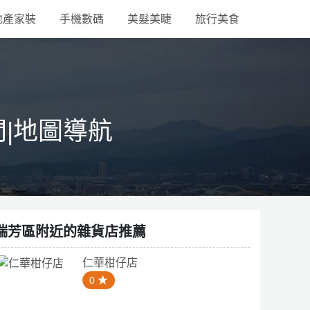
地產家裝
手機數碼
美髮美睫
旅行美食
間|地圖導航
瑞芳區附近的雜貨店推薦
仁華柑仔店
0