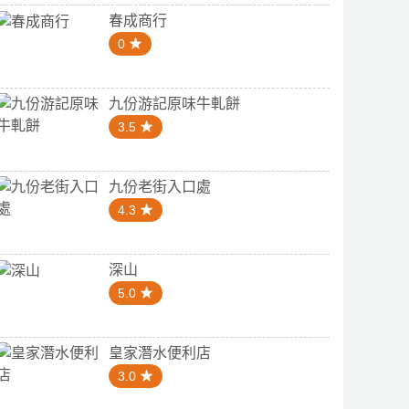
春成商行
0
九份游記原味牛軋餅
3.5
九份老街入口處
4.3
深山
5.0
皇家潛水便利店
3.0