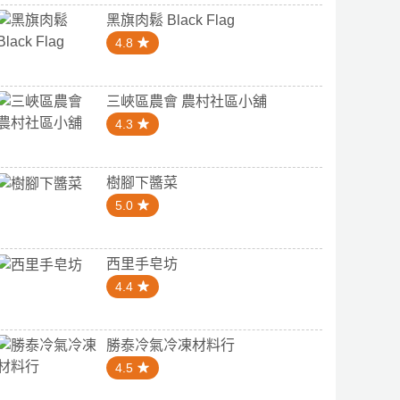
黑旗肉鬆 Black Flag
4.8
三峽區農會 農村社區小舖
4.3
樹腳下醬菜
5.0
西里手皂坊
4.4
勝泰冷氣冷凍材料行
4.5