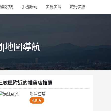
地產家裝
手機數碼
美髮美睫
旅行美食
間|地圖導航
三峽區附近的雜貨店推薦
泡沫紅茶
4.8