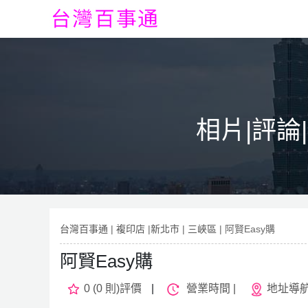
相片|評論
台灣百事通
|
複印店
|
新北市
|
三峽區
| 阿賢Easy購
阿賢Easy購
0 (0 則)評價
|
營業時間 |
地址導