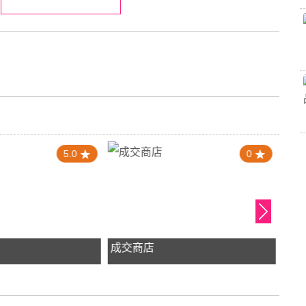
5.0
0
成交商店
新