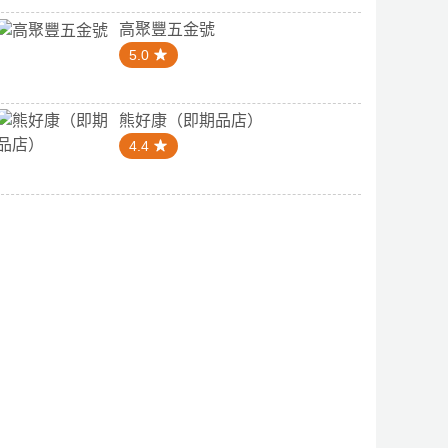
高聚豐五金號
5.0
熊好康（即期品店）
4.4
0
4.0
基商號
盧協發商店