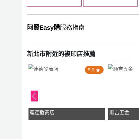
阿賢Easy購
服務指南
新北市附近的複印店推薦
5.0
5.0
連德發商店
順吉五金