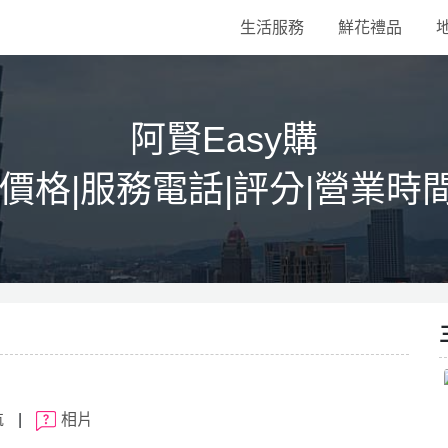
生活服務
鮮花禮品
阿賢Easy購
|價格|服務電話|評分|營業時
航
|
相片