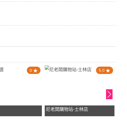
0
5.0
選
尼老闆購物站-士林店
客家