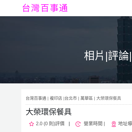
相片|評論
台灣百事通
|
複印店
|
台北市
|
萬華區
| 大榮環保餐具
大榮環保餐具
2.0 (0 則)評價
|
營業時間 |
地址