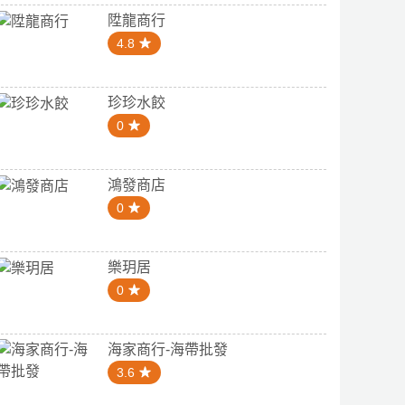
陞龍商行
4.8
珍珍水餃
0
鴻發商店
0
樂玥居
0
海家商行-海帶批發
3.6