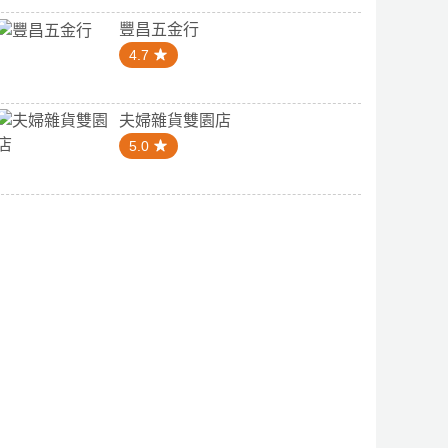
豐昌五金行
4.7
夫婦雜貨雙園店
5.0