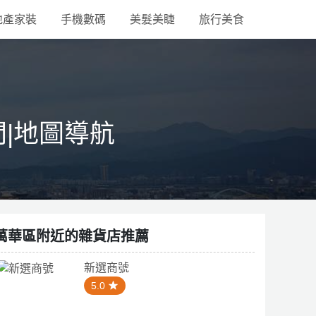
地產家裝
手機數碼
美髮美睫
旅行美食
間|地圖導航
萬華區附近的雜貨店推薦
新選商號
5.0