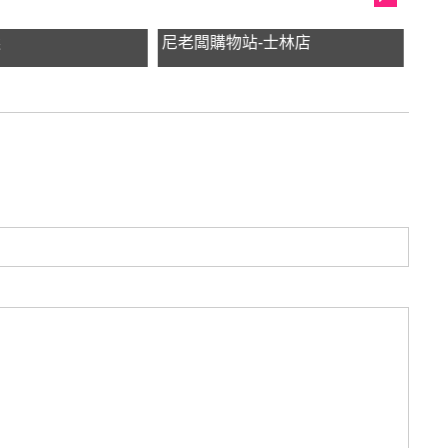
選
尼老闆購物站-士林店
客家