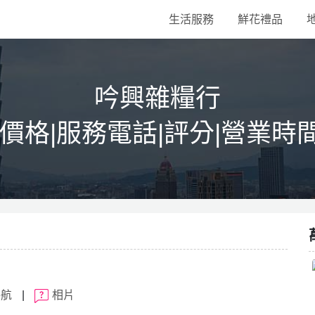
生活服務
鮮花禮品
吟興雜糧行
|價格|服務電話|評分|營業時
導航
|
相片