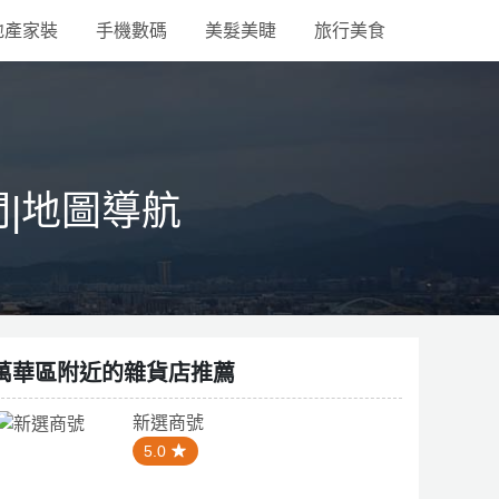
地產家裝
手機數碼
美髮美睫
旅行美食
間|地圖導航
萬華區附近的雜貨店推薦
新選商號
5.0