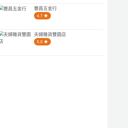
豐昌五金行
4.7
夫婦雜貨雙園店
5.0