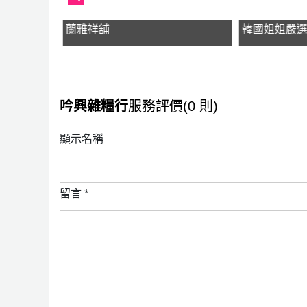
蘭雅祥舖
韓國姐姐嚴
吟興雜糧行
服務評價(0 則)
顯示名稱
留言
*