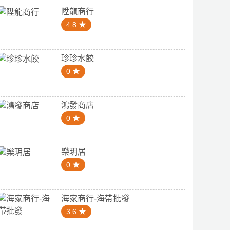
陞龍商行
4.8
珍珍水餃
0
鴻發商店
0
樂玥居
0
海家商行-海帶批發
3.6