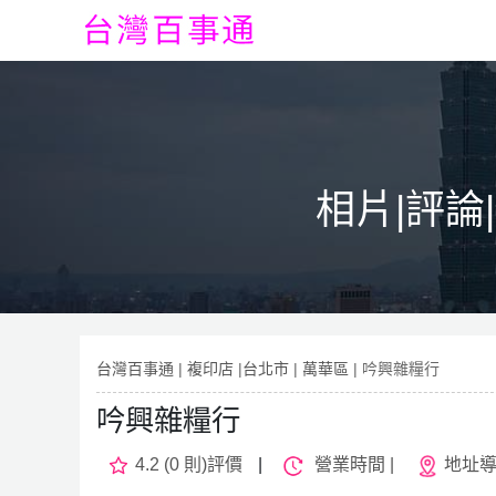
相片|評論
台灣百事通
|
複印店
|
台北市
|
萬華區
| 吟興雜糧行
吟興雜糧行
4.2 (0 則)評價
|
營業時間 |
地址