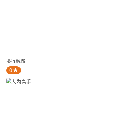
優得檳榔
0