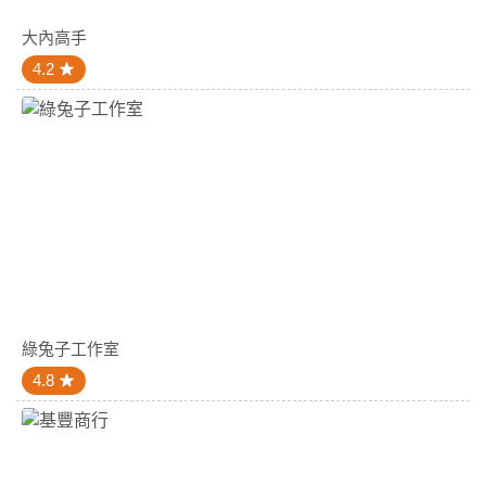
大內高手
4.2
綠兔子工作室
4.8