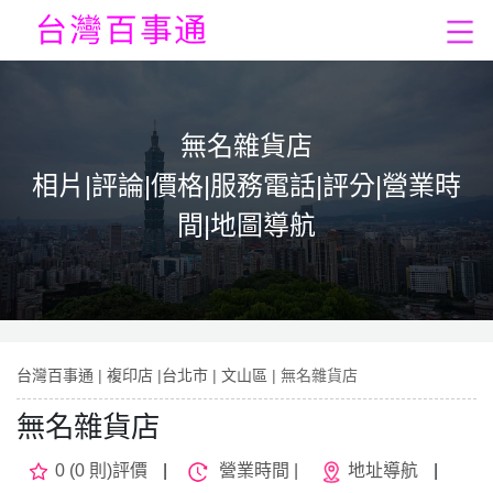
無名雜貨店
相片|評論|價格|服務電話|評分|營業時
間|地圖導航
台灣百事通
|
複印店
|
台北市
|
文山區
| 無名雜貨店
無名雜貨店
0 (0 則)評價
|
營業時間 |
地址導航
|