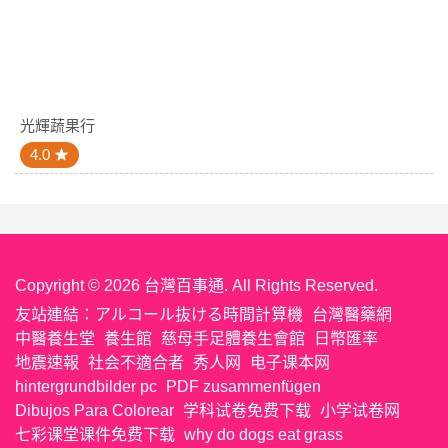
光輝蔬果行
4.0
Copyright © 2026 台灣百事通. All Rights Reserved.
友站連結：
アルコール抜ける時間計算機
台灣醫藥網
中醫養生堂
養生館
慈母手足體養生會館
日幣匯率
地震速報
社会不適合者
秀人网
电子课本网
hintergrundbilder pc
PDF zusammenfügen
Dibujos Para Colorear
学科试卷免费下载
小学试卷网
七彩课堂课件免费下载
why do dogs eat grass