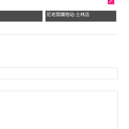
選
尼老闆購物站-士林店
客家