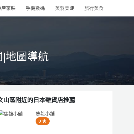
地產家裝
手機數碼
美髮美睫
旅行美食
間|地圖導航
文山區附近的日本雜貨店推薦
焦雄小舖
0