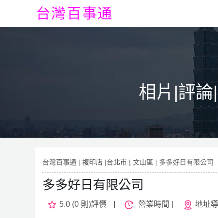
相片|評論
台灣百事通
|
複印店
|
台北市
|
文山區
| 多多好日有限公司
多多好日有限公司
5.0 (0 則)評價
|
營業時間 |
地址