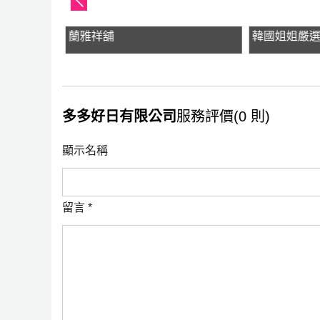
蘭雅祥舖
韓國姐姐嚴
多多好日有限公司
服務評價(0 則)
顯示名稱
留言
*