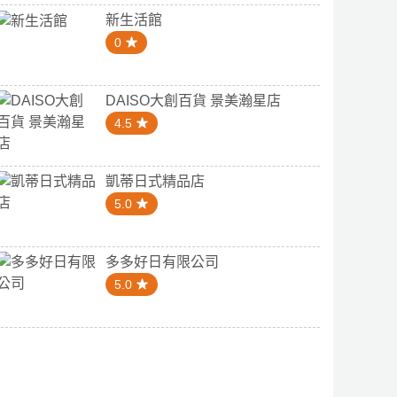
新生活館
0
DAISO大創百貨 景美瀚星店
4.5
凱蒂日式精品店
5.0
多多好日有限公司
5.0