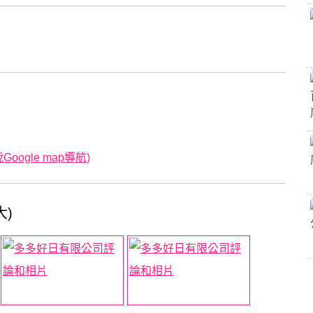
oogle map導航)
大)