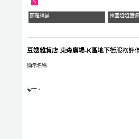
蘭雅祥舖
韓國姐姐嚴
豆嫂雜貨店 東森廣場-K區地下街
服務評價(
顯示名稱
留言
*