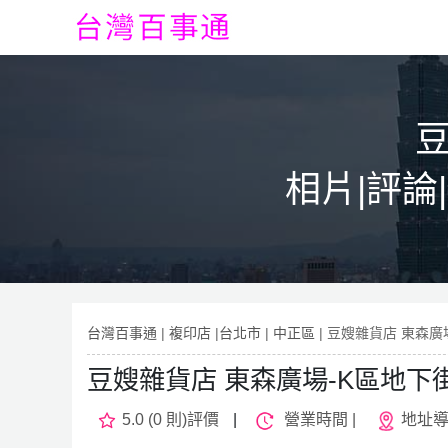
豆
相片|評論
台灣百事通
|
複印店
|
台北市
|
中正區
| 豆嫂雜貨店 東森廣
豆嫂雜貨店 東森廣場-K區地下
5.0 (0 則)評價
|
營業時間 |
地址