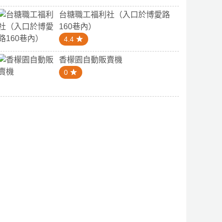
台糖職工福利社（入口於博愛路
160巷內）
4.4
香檬園自動販賣機
0
0
5.0