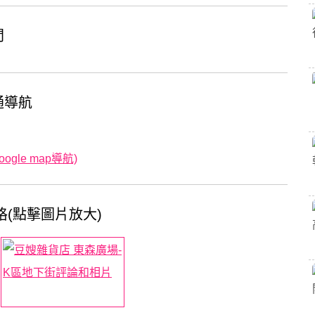
間
通導航
gle map導航)
格(點擊圖片放大)