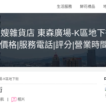
生活服務
鮮花禮品
嫂雜貨店 東森廣場-K區地
|價格|服務電話|評分|營業時
場-K區地下街
街
導航
|
相片