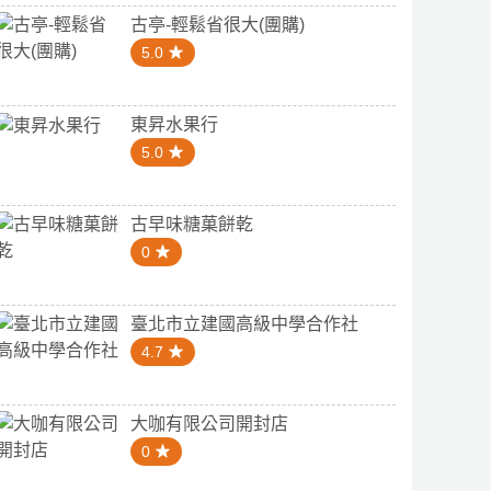
古亭-輕鬆省很大(團購)
5.0
東昇水果行
5.0
古早味糖菓餅乾
0
臺北市立建國高級中學合作社
4.7
大咖有限公司開封店
0