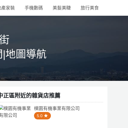
地產家裝
手機數碼
美髮美睫
旅行美食
下街
間|地圖導航
中正區附近的雜貨店推薦
樸園有機事業有限公司
5.0