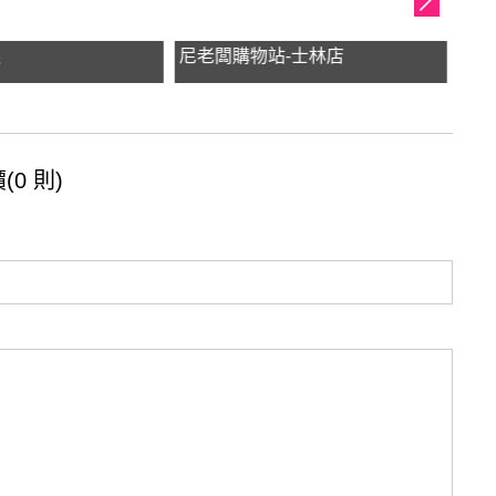
選
尼老闆購物站-士林店
客家
0 則)