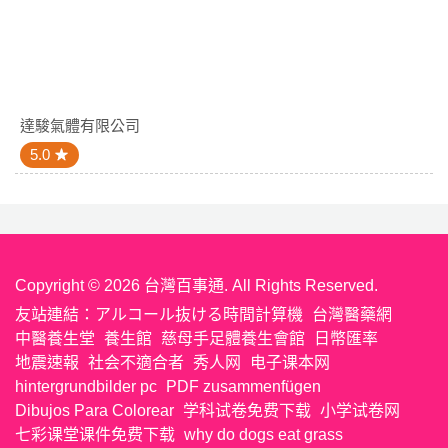
達駿氣體有限公司
5.0
Copyright © 2026 台灣百事通. All Rights Reserved.
友站連結：
アルコール抜ける時間計算機
台灣醫藥網
中醫養生堂
養生館
慈母手足體養生會館
日幣匯率
地震速報
社会不適合者
秀人网
电子课本网
hintergrundbilder pc
PDF zusammenfügen
Dibujos Para Colorear
学科试卷免费下载
小学试卷网
七彩课堂课件免费下载
why do dogs eat grass