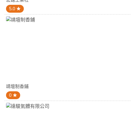
5.0
靖壇制香鋪
0