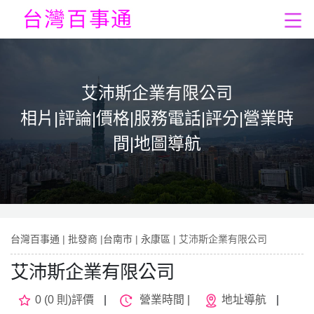
艾沛斯企業有限公司
相片|評論|價格|服務電話|評分|營業時
間|地圖導航
台灣百事通
|
批發商
|
台南市
|
永康區
| 艾沛斯企業有限公司
艾沛斯企業有限公司
0 (0 則)評價
|
營業時間 |
地址導航
|