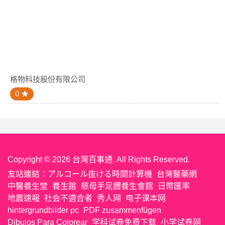
格物科技股份有限公司
0
Copyright © 2026 台灣百事通. All Rights Reserved.
友站連結：
アルコール抜ける時間計算機
台灣醫藥網
中醫養生堂
養生館
慈母手足體養生會館
日幣匯率
地震速報
社会不適合者
秀人网
电子课本网
hintergrundbilder pc
PDF zusammenfügen
Dibujos Para Colorear
学科试卷免费下载
小学试卷网