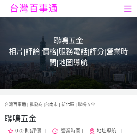
聯鳴五金
相片|評論|價格|服務電話|評分|營業時
間|地圖導航
台灣百事通
|
批發商
|
台南市
|
新化區
| 聯鳴五金
聯鳴五金
0 (0 則)評價
|
營業時間 |
地址導航
|