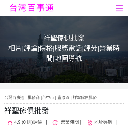
祥聖傢俱批發
相片|評論|價格|服務電話|評分|營業時
間|地圖導航
台灣百事通
|
批發商
|
台中市
|
豐原區
| 祥聖傢俱批發
祥聖傢俱批發
4.9 (0 則)評價
|
營業時間 |
地址導航
|