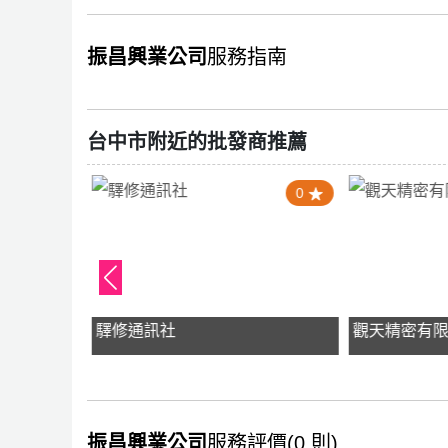
振昌興業公司
服務指南
台中市附近的批發商推薦
0
0
驛修通訊社
觀天精密有
振昌興業公司
服務評價(0 則)