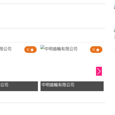
0
0
限公司
中明齒輪有限公司
阿