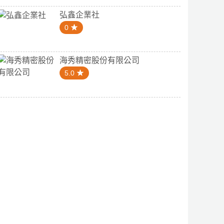
弘鑫企業社
0
海秀精密股份有限公司
5.0
0
0
雪水果行
芝穎生物科技有限公司