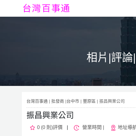
相片|評論
台灣百事通
|
批發商
|
台中市
|
豐原區
| 振昌興業公司
振昌興業公司
0 (0 則)評價
|
營業時間 |
地址導