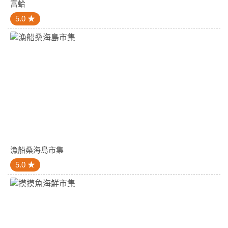
富蛤
5.0
漁船桑海島市集
5.0