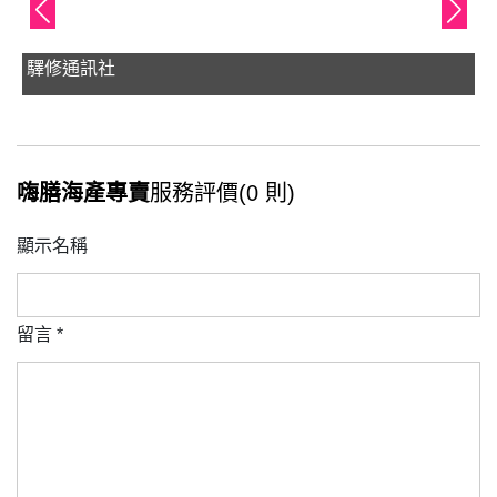
驛修通訊社
嗨膳海產專賣
服務評價(0 則)
顯示名稱
留言
*