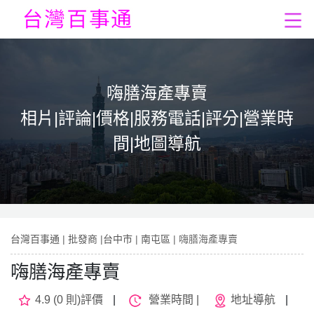
嗨膳海產專賣
相片|評論|價格|服務電話|評分|營業時
間|地圖導航
台灣百事通
|
批發商
|
台中市
|
南屯區
| 嗨膳海產專賣
嗨膳海產專賣
4.9 (0 則)評價
|
營業時間 |
地址導航
|