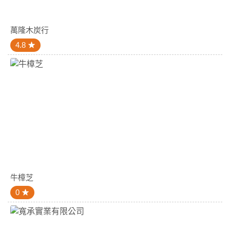
萬隆木炭行
4.8
牛樟芝
0