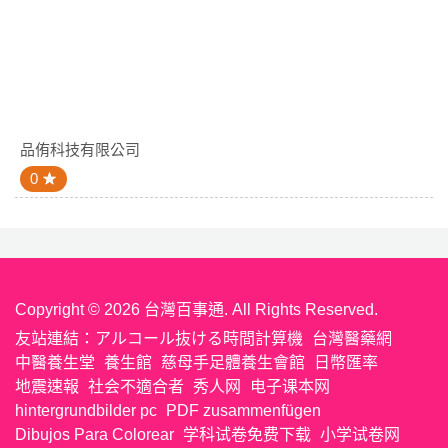
品侑科技有限公司
0
Copyright © 2026 台灣百事通. All Rights Reserved.
友站連結：
アルコール抜ける時間計算機
台灣醫藥網
中醫養生堂
養生館
慈母手足體養生會館
日幣匯率
地震速報
社会不適合者
秀人网
电子课本网
hintergrundbilder pc
PDF zusammenfügen
Dibujos Para Colorear
学科试卷免费下载
小学试卷网