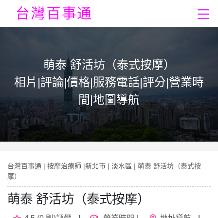
萌泰 舒活坊（泰式按摩）
相片|評論|價格|服務電話|評分|營業時
間|地圖導航
台灣百事通
|
按摩治療師
|
新北市
|
淡水區
| 萌泰 舒活坊（泰式按
摩）
萌泰 舒活坊（泰式按摩）