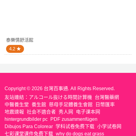
泰樂情舒活館
4.2
Copyright © 2026 台灣百事通. All Rights Reserved.
友站連結：
アルコール抜ける時間計算機
台灣醫藥網
中醫養生堂
養生館
慈母手足體養生會館
日幣匯率
地震速報
社会不適合者
秀人网
电子课本网
hintergrundbilder pc
PDF zusammenfügen
Dibujos Para Colorear
学科试卷免费下载
小学试卷网
七彩课堂课件免费下载
why do dogs eat grass