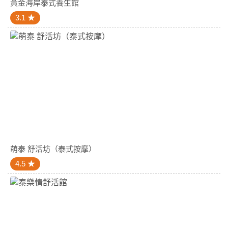
黃金海岸泰式養生館
3.1
萌泰 舒活坊（泰式按摩）
4.5