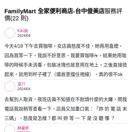
FamilyMart 全家便利商店-台中俊美店
服務評
價(22 則)
Kiki胡
2024/04
今天4/18 下午去買咖啡，女店員態度不佳，她再用盒煙，
因為我等一下，我說不好意思，我要買咖啡☕️，結果她用咖
啡的時候手未消毒，包裝冰塊也故意用在地上，之後直接撿
起來，就用到杯子裡了（還故意擋住視線），真的很不ok
湯77
2024/04
去幫別人取貨，夜班店員不知道在不耐煩什麼的大嬸，問我
電話我說稍等查看一下，店員又加重口氣：「妳 的 電 話 末
三碼」，態度是怎樣？都 叫 妳 等 一 下 是 沒 聽 懂 ？
林曼婷