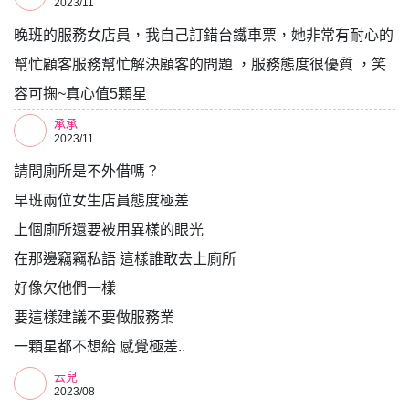
2023/11
晚班的服務女店員，我自己訂錯台鐵車票，她非常有耐心的
幫忙顧客服務幫忙解決顧客的問題 ，服務態度很優質 ，笑
容可掬~真心值5顆星
承承
2023/11
請問廁所是不外借嗎？
早班兩位女生店員態度極差
上個廁所還要被用異樣的眼光
在那邊竊竊私語 這樣誰敢去上廁所
好像欠他們一樣
要這樣建議不要做服務業
一顆星都不想給 感覺極差..
云兒
2023/08