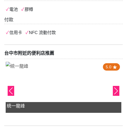
電池
膠樽
付款
信用卡
NFC 流動付款
台中市附近的便利店推薦
4.0
蝦皮店到店 龍井中社店