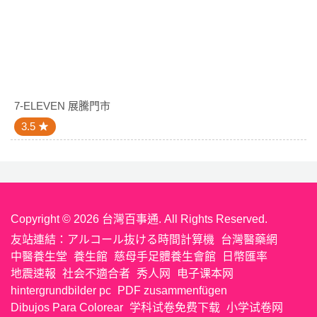
7-ELEVEN 展騰門市
3.5
Copyright © 2026 台灣百事通. All Rights Reserved.
友站連結：
アルコール抜ける時間計算機
台灣醫藥網
中醫養生堂
養生館
慈母手足體養生會館
日幣匯率
地震速報
社会不適合者
秀人网
电子课本网
hintergrundbilder pc
PDF zusammenfügen
Dibujos Para Colorear
学科试卷免费下载
小学试卷网