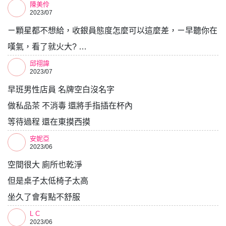
陳美伶
2023/07
ㄧ顆星都不想給，收銀員態度怎麼可以這麼差，ㄧ早聽你在
嘆氣，看了就火大? …
邱祤諱
2023/07
早班男性店員 名牌空白沒名字
做私品茶 不消毒 還將手指插在杯內
等待過程 還在東摸西摸
安妮亞
2023/06
空間很大 廁所也乾淨
但是桌子太低椅子太高
坐久了會有點不舒服
L C
2023/06