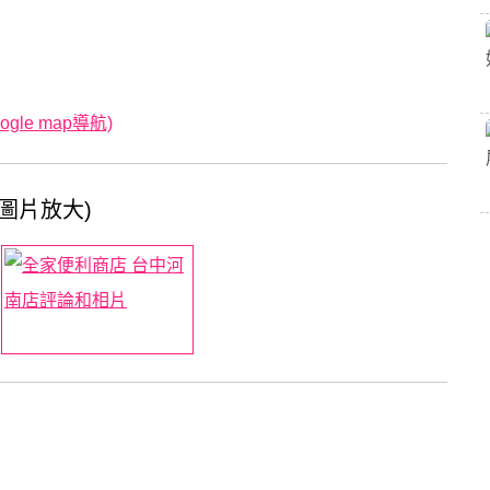
le map導航)
圖片放大)