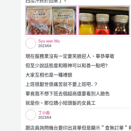
西瓜汁終於回來了。
Syu wun Wu
2023/04
現在服務業沒有一定要笑臉迎人、畢恭畢敬
但至少說話態度和眼神可以和善一點吧?
大家互相也是一種禮貌
上班很厭世很痛苦就不要上班吧.. ?
畢竟我不想下班去個超商還要看別人臉色
就是你，那位嬌小短頭髮的女員工
丁小雨
2023/04
跟店員詢問機台要印出貨單但是顯示＂查無訂單＂