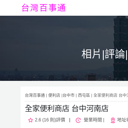
相片|評論
台灣百事通
|
便利店
|
台中市
|
西屯區
| 全家便利商店 台
全家便利商店 台中河南店
2.6 (16 則)評價
|
營業時間 |
地址