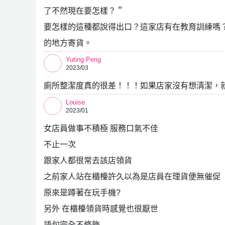
了不然現在要怎樣？＂
要怎樣的這種都說得出口？這家店有在教育訓練嗎
的地方寄貨。
Yuting Peng
2023/03
廁所整潔度真的很差！！！如果店家沒有想清潔，
Louise
2023/01
女店員做事不積極 服務口氣不佳
不止一次
跟家人都很常去該店領貨
之前家人站在櫃檯許久以為是店員在理貨便無催促
原來是蹲著在玩手機?
另外 在櫃檯領貨時感覺也很厭世
語句完全不修飾