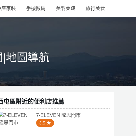
地產家裝
手機數碼
美髮美睫
旅行美食
間|地圖導航
西屯區附近的便利店推薦
7-ELEVEN 隆恩門市
3.5