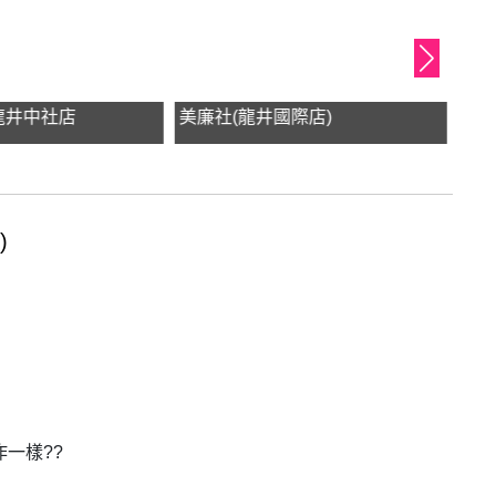
龍井中社店
美廉社(龍井國際店)
7-
)
一樣??