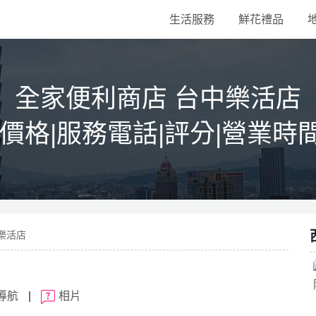
生活服務
鮮花禮品
全家便利商店 台中樂活店
|價格|服務電話|評分|營業時
中樂活店
導航
|
相片