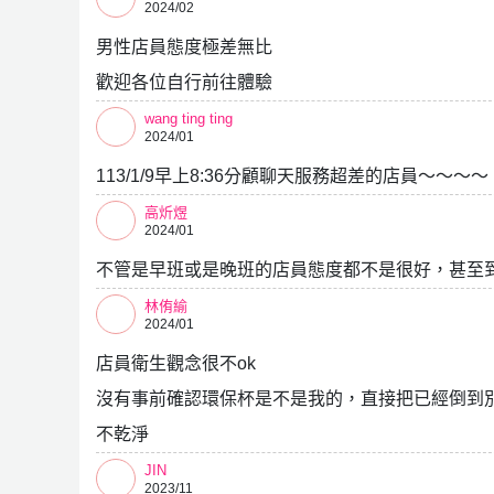
2024/02
男性店員態度極差無比
歡迎各位自行前往體驗
wang ting ting
2024/01
113/1/9早上8:36分顧聊天服務超差的店員～～～～
高炘煜
2024/01
不管是早班或是晚班的店員態度都不是很好，甚至
林侑緰
2024/01
店員衛生觀念很不ok
沒有事前確認環保杯是不是我的，直接把已經倒到
不乾淨
JIN
2023/11