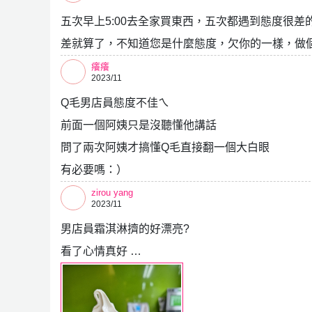
五次早上5:00去全家買東西，五次都遇到態度很
差就算了，不知道您是什麼態度，欠你的一樣，做
癢癢
2023/11
Q毛男店員態度不佳ㄟ
前面一個阿姨只是沒聽懂他講話
問了兩次阿姨才搞懂Q毛直接翻一個大白眼
有必要嗎：）
zirou yang
2023/11
男店員霜淇淋擠的好漂亮?
看了心情真好 …