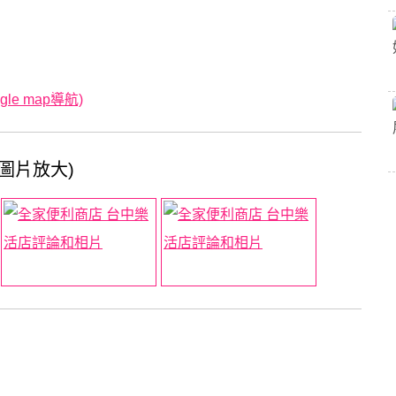
e map導航)
圖片放大)