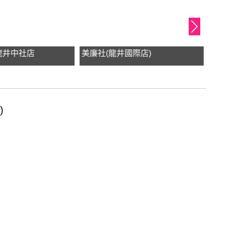
龍井中社店
美廉社(龍井國際店)
7-
)