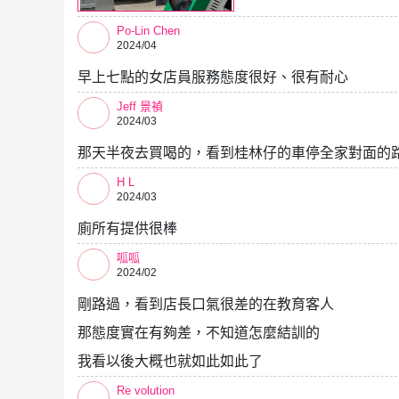
Po-Lin Chen
2024/04
早上七點的女店員服務態度很好、很有耐心
Jeff 景禎
2024/03
那天半夜去買喝的，看到桂林仔的車停全家對面的路
H L
2024/03
廁所有提供很棒
呱呱
2024/02
剛路過，看到店長口氣很差的在教育客人
那態度實在有夠差，不知道怎麼結訓的
我看以後大概也就如此如此了
Re volution