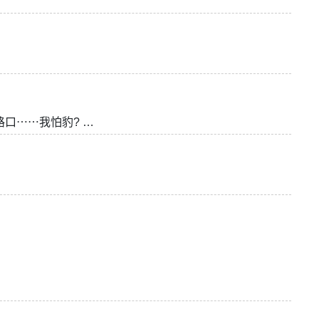
口⋯⋯我怕豹? …