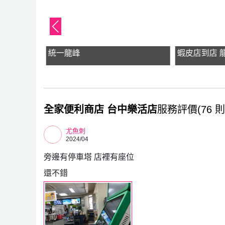
統一龍峰
蝦皮店到店 
全家便利商店 台中樂活店
服務評價(76 則
尤魚刺
2024/04
旁邊有停車塔 店裡有座位
還不錯