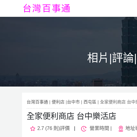
相片|評論
台灣百事通
|
便利店
|
台中市
|
西屯區
| 全家便利商店 台
全家便利商店 台中樂活店
2.7 (76 則)評價
|
營業時間 |
地址