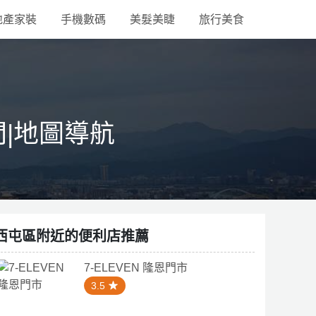
地產家裝
手機數碼
美髮美睫
旅行美食
間|地圖導航
西屯區附近的便利店推薦
7-ELEVEN 隆恩門市
3.5