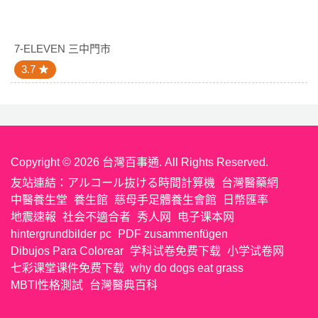
7-ELEVEN 三中門市
3.7
Copyright © 2026 台灣百事通. All Rights Reserved.
友站連結：
アルコール抜ける時間計算機
台灣醫藥網
中醫養生堂
養生館
慈母手足體養生會館
日幣匯率
地震速報
社会不適合者
秀人网
电子课本网
hintergrundbilder pc
PDF zusammenfügen
Dibujos Para Colorear
学科试卷免费下载
小学试卷网
七彩课堂课件免费下载
why do dogs eat grass
MBTI性格測試
台灣醫典百科