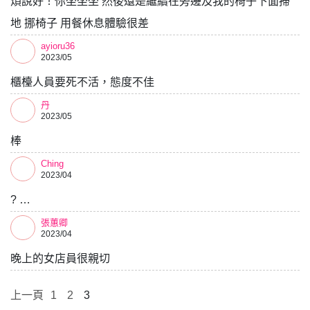
煩說好！你坐坐坐 然後還是繼續在旁邊及我的椅子下面掃
地 挪椅子 用餐休息體驗很差
ayioru36
2023/05
櫃檯人員要死不活，態度不佳
丹
2023/05
棒
Ching
2023/04
? …
張蕙卿
2023/04
晚上的女店員很親切
上一頁
1
2
3