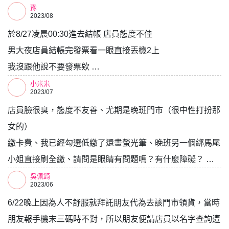
豫
2023/08
於8/27凌晨00:30進去結帳 店員態度不佳
男大夜店員結帳完發票看一眼直接丟機2上
我沒跟他說不要發票欸 …
小米米
2023/07
店員臉很臭，態度不友善、尤期是晚班門市（很中性打扮那
女的）
繳卡費、我已經勾選低繳了還畫螢光筆、晚班另一個綁馬尾
小姐直接刷全繳、請問是眼睛有問題嗎？有什麼障礙？ …
吳佩錡
2023/06
6/22晚上因為人不舒服就拜託朋友代為去該門市領貨，當時
朋友報手機末三碼時不對，所以朋友便請店員以名字查詢遭