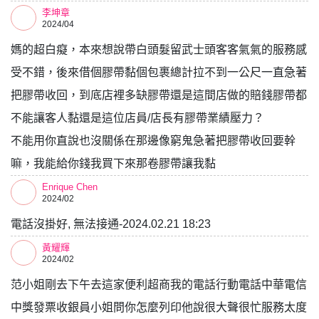
李坤章
2024/04
媽的超白癡，本來想說帶白頭髮留武士頭客客氣氣的服務感
受不錯，後來借個膠帶黏個包裹總計拉不到一公尺一直急著
把膠帶收回，到底店裡多缺膠帶還是這間店做的賠錢膠帶都
不能讓客人黏還是這位店員/店長有膠帶業績壓力？
不能用你直說也沒關係在那邊像窮鬼急著把膠帶收回要幹
嘛，我能給你錢我買下來那卷膠帶讓我黏
Enrique Chen
2024/02
電話沒掛好, 無法接通-2024.02.21 18:23
黃耀輝
2024/02
范小姐剛去下午去這家便利超商我的電話行動電話中華電信
中獎發票收銀員小姐問你怎麼列印他說很大聲很忙服務太度