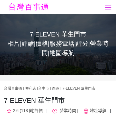
7-ELEVEN 華生門市
相片|評論|價格|服務電話|評分|營業時
間|地圖導航
台灣百事通
|
便利店
|
台中市
|
西區
| 7-ELEVEN 華生門市
7-ELEVEN 華生門市
2.6 (118 則)評價
|
營業時間 |
地址導航
|