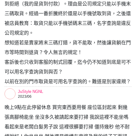
到拒絕（我的是貨到付款）。理由是公司規定只能以手機末
三碼取貨。經過一番折騰終於還是以手機號取到貨，之後還
被店員教育：取貨只能以手機號碼末三碼，名字查詢是違反
公司規定的。
想知道若是賣家將末三碼打錯，貨不能取，然後讓貨躺在門
市等時間到退貨？令人無言的規定！
客訴後也只收到客服的制式回覆，迄今仍不知道到底是可不
可以用名字查詢貨到與否？
以前在別的門市取貨是可用名字查詢的。難道是別家違規？
JuStyle NGNL
2023/06
晚上9點在此停留休息 買完東西要用餐 座位區封起來 剩幾
張高腳椅能坐 坐沒多久被請起來要打掃 我說這裡不能坐嗎
看起來是老闆白髮男子說 這裡很髒要打掃 僵持幾秒 他不耐