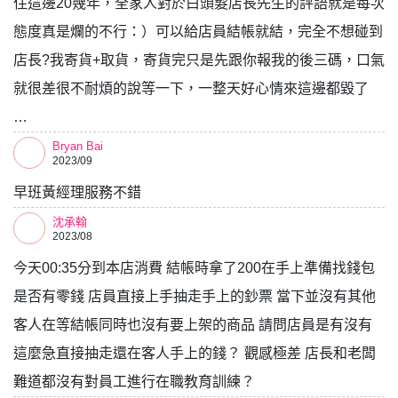
住這邊20幾年，全家人對於白頭髮店長先生的評語就是每次
態度真是爛的不行：）可以給店員結帳就結，完全不想碰到
店長?️我寄貨+取貨，寄貨完只是先跟你報我的後三碼，口氣
就很差很不耐煩的說等一下，一整天好心情來這邊都毀了
…
Bryan Bai
2023/09
早班黃經理服務不錯
沈承翰
2023/08
今天00:35分到本店消費 結帳時拿了200在手上準備找錢包
是否有零錢 店員直接上手抽走手上的鈔票 當下並沒有其他
客人在等結帳同時也沒有要上架的商品 請問店員是有沒有
這麼急直接抽走還在客人手上的錢？ 觀感極差 店長和老闆
難道都沒有對員工進行在職教育訓練？