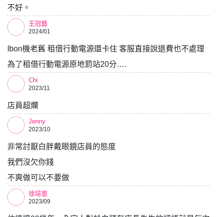
不好。
王冠藝
2024/01
Ibon機老舊 租借行動電源還卡住 客服直接說退費也不處理
為了租借行動電源原地罰站20分….
Chi
2023/11
店員超爛
Jenny
2023/10
非常討厭白胖戴眼鏡店員的態度
我們沒欠你錢
不爽做可以不要做
徐培恩
2023/09