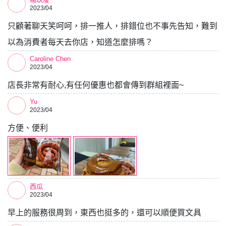
2023/04
只顧著聊天笑呵呵，排一推人，排錯位也不事先告知，難到
以為消費者每天去你店，知道怎麼排嗎？
Caroline Chen
2023/04
店長非常有耐心,有任何優惠也都會傳到群組裡面~
Yu
2023/04
方便、便利
西瓜
2023/04
早上的服務很周到，東西也挺多的，還可以順便買文具