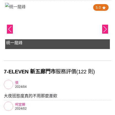
4.0
蝦皮店到店 龍井中社店
7-ELEVEN 新五廊門市
服務評價(122 則)
張
2024/04
大夜班態度真的不用那麼差欸
柯宜姍
2024/02