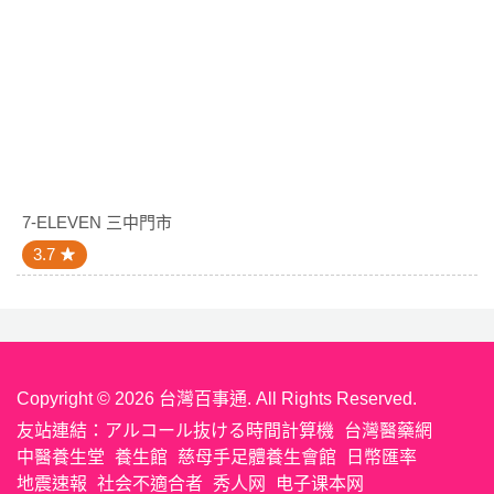
7-ELEVEN 三中門市
3.7
Copyright © 2026 台灣百事通. All Rights Reserved.
友站連結：
アルコール抜ける時間計算機
台灣醫藥網
中醫養生堂
養生館
慈母手足體養生會館
日幣匯率
地震速報
社会不適合者
秀人网
电子课本网