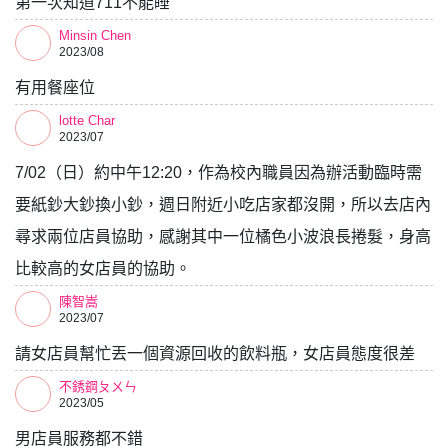
第一次知道711不能睡
Minsin Chen
2023/08
有用餐座位
lotte Char
2023/07
7/02（日）約中午12:20，作為校內職員因為辦活動臨時需
要紙鈔大鈔換小鈔，週日附近小吃店家都沒開，所以去店內
尋求兩位店員協助，感謝其中一位橘色小波浪長捲髮，身高
比較高的女店員的協助。
陳智嵩
2023/07
請女店員幫忙丟一個資源回收的飲料瓶，女店員態度很差
不銹鋼ㄆㄨㄣ
2023/05
男店員服務都不錯