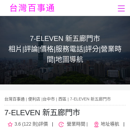
7-ELEVEN 新五廊門市
相片|評論|價格|服務電話|評分|營業時
間|地圖導航
台灣百事通
|
便利店
|
台中市
|
西區
| 7-ELEVEN 新五廊門市
7-ELEVEN 新五廊門市
3.6 (122 則)評價
|
營業時間 |
地址導航
|