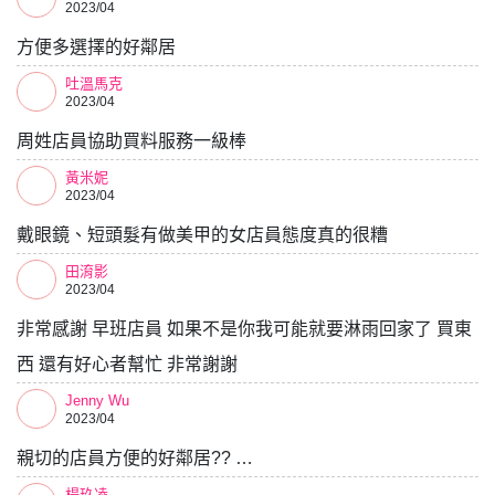
2023/04
方便多選擇的好鄰居
吐溫馬克
2023/04
周姓店員協助買料服務一級棒
黃米妮
2023/04
戴眼鏡、短頭髮有做美甲的女店員態度真的很糟
田淯影
2023/04
非常感謝 早班店員 如果不是你我可能就要淋雨回家了 買東
西 還有好心者幫忙 非常謝謝
Jenny Wu
2023/04
親切的店員方便的好鄰居?? …
楊玖凌