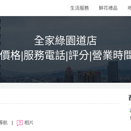
生活服務
鮮花禮品
全家綠園道店
|價格|服務電話|評分|營業時
導航
|
相片