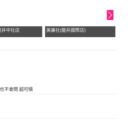
龍井中社店
美廉社(龍井國際店)
7-
也不會問 超可憐