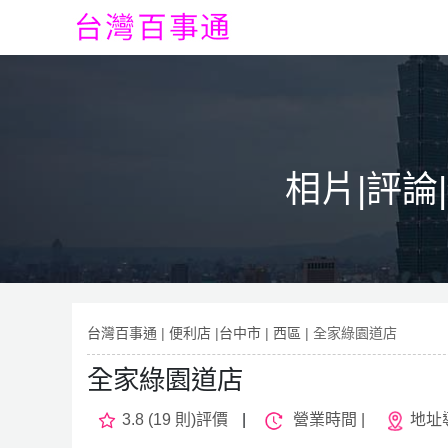
相片|評論
台灣百事通
|
便利店
|
台中市
|
西區
| 全家綠園道店
全家綠園道店
3.8 (19 則)評價
|
營業時間 |
地址