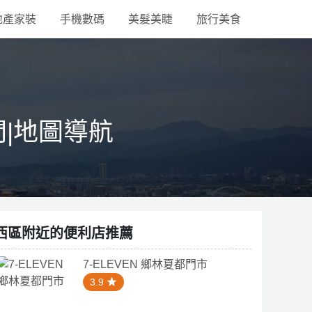
地產家裝
手機數碼
美髮美睫
旅行美食
間|地圖導航
西區附近的便利店推薦
7-ELEVEN 鄉林夏都門市
3.9