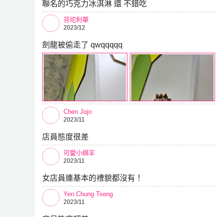
聯名的巧克力冰淇淋 還 不錯吃
芬坨利華
2023/12
劍龍被偷走了 qwqqqqq
Chen Jojo
2023/11
店員態度很差
可愛小綿羊
2023/11
女店員連基本的禮貌都沒有！
Yen Chung Tseng
2023/11