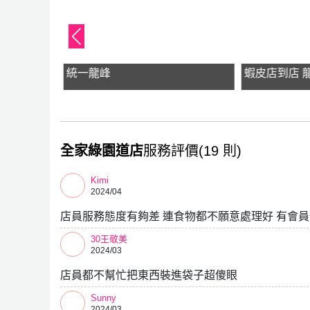
統一龍峰
蝦皮店到店 
全家綠園道店
服務評價(19 則)
Kimi
2024/04
店員服務態度有夠差 連食物都不願意處理好 有會員
30王敬美
2024/03
店員都不幫忙把東西裝進袋子超傻眼
Sunny
2024/03