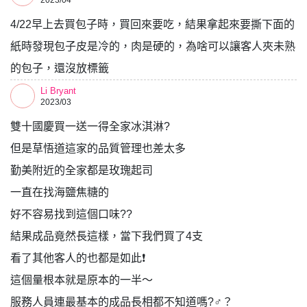
2023/04
4/22早上去買包子時，買回來要吃，結果拿起來要撕下面的
紙時發現包子皮是冷的，肉是硬的，為啥可以讓客人夾未熟
的包子，還沒放標籤
Li Bryant
2023/03
雙十國慶買一送一得全家冰淇淋?
但是草悟道這家的品質管理也差太多
勤美附近的全家都是玫瑰起司
一直在找海鹽焦糖的
好不容易找到這個口味??
結果成品竟然長這樣，當下我們買了4支
看了其他客人的也都是如此❗️
這個量根本就是原本的一半～
服務人員連最基本的成品長相都不知道嗎?‍♂️？