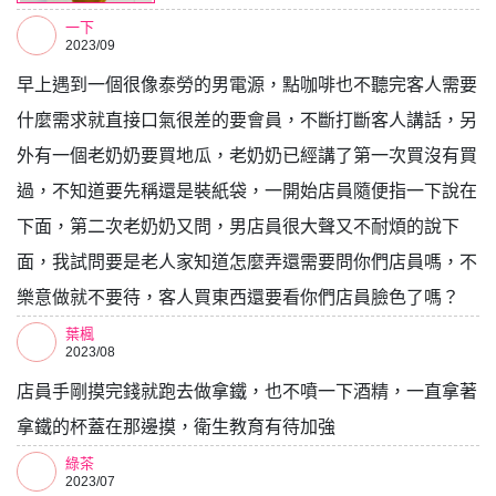
一下
2023/09
早上遇到一個很像泰勞的男電源，點咖啡也不聽完客人需要
什麼需求就直接口氣很差的要會員，不斷打斷客人講話，另
外有一個老奶奶要買地瓜，老奶奶已經講了第一次買沒有買
過，不知道要先稱還是裝紙袋，一開始店員隨便指一下說在
下面，第二次老奶奶又問，男店員很大聲又不耐煩的說下
面，我試問要是老人家知道怎麼弄還需要問你們店員嗎，不
樂意做就不要待，客人買東西還要看你們店員臉色了嗎？
葉楓
2023/08
店員手剛摸完錢就跑去做拿鐵，也不噴一下酒精，一直拿著
拿鐵的杯蓋在那邊摸，衛生教育有待加強
綠茶
2023/07