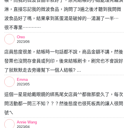
帳，而我的微波食品早就好了，原先結帳的小姐處理完霜淇
淋，直接忘記我的微波食品，詢問了3遍之後才聽到我問微
波食品好了嗎，結果拿到蒸蛋湯是破掉的⋯湯漏了一半⋯
很不專業⋯⋯⋯⋯
Oreo
2023/06
店員態度很差，結帳時一句話都不說，商品金額不講，然後
發票也沒問存會員或列印，後來結帳刷卡，刷完也不會說好
了就默默走去旁邊幫下一個人結帳? …
Emma
2023/05
這個一星是給戴眼鏡的綁馬尾女店員^^都做那麼久了，每次
問活動都一問三不知？？？然後態度也很死板真的讓人很問
號ㄟ
Annie Wang
2023/04