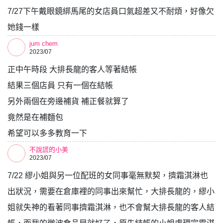
7/27下午戴眼鏡綁馬尾的女店員口氣超差又不耐煩，好像欠
她錢一樣
jum chem
2023/07
正中午時段 大排長龍的客人等著結帳
結果三個店員 只有一個在結帳
另外兩個在旁邊補貨 補正餐就算了
竟然是在補麵包
希望可以多多教育一下
不說謊的小美
2023/07
7/22 繆小姐與另一位配班的女同事毫無默契，擠霜淇淋也
出狀況，需要在倉庫裡的同事出來幫忙，大排長龍的，繆小
姐就失神的看著同事擠霜淇淋，也不會幫大排長龍的客人結