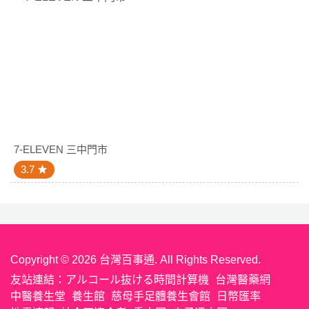
7-ELEVEN 三中門市
3.7
Copyright © 2026 台灣百事通. All Rights Reserved.
友站連結：
アルコール抜ける時間計算機
台灣醫藥網
中醫養生堂
養生館
慈母手足體養生會館
日幣匯率