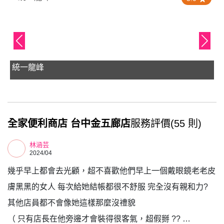
統一龍峰
全家便利商店 台中金五廊店
服務評價(55 則)
林涵芸
2024/04
幾乎早上都會去光顧，超不喜歡他們早上一個戴眼鏡老老皮
膚黑黑的女人 每次給她結帳都很不舒服 完全沒有親和力?️
其他店員都不會像她這樣那麼沒禮貌
（ 只有店長在他旁邊才會裝得很客氣，超假掰 ?️?️ …