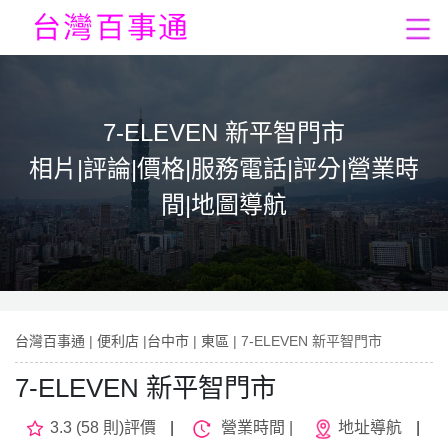
7-ELEVEN 新平智門市
相片|評論|價格|服務電話|評分|營業時
間|地圖導航
台灣百事通
|
便利店
|
台中市
|
東區
| 7-ELEVEN 新平智門市
7-ELEVEN 新平智門市
3.3 (58 則)評價
|
營業時間 |
地址導航
|