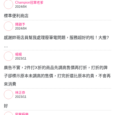
Champion冠軍老爹
2024/04
標準便利商店
陳韻予
2024/04
感謝帥哥店員幫我處理廢筆電問題，服務超好的啦！大推?
…
楊楊
2023/11
廣告不實，2件打X折的商品先調高售價再打折，打折的牌
子卻標示原本未調高的售價，打完折還比原本的貴，不會再
來消費
林正恭
2023/11
好
窮奢極樂