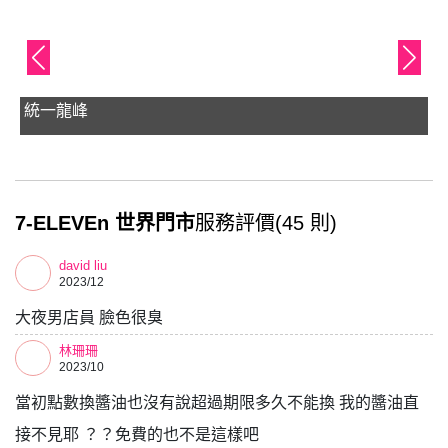
蝦皮店到店 龍井中社店
7-ELEVEn 世界門市
服務評價(45 則)
david liu
2023/12
大夜男店員 臉色很臭
林珊珊
2023/10
當初點數換醬油也沒有說超過期限多久不能換 我的醬油直
接不見耶 ？？免費的也不是這樣吧