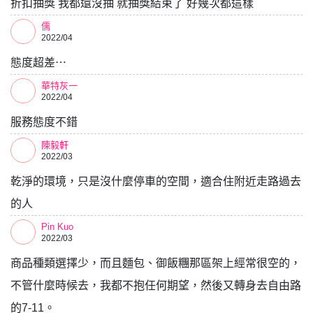
折扣抽獎 我都還沒抽 就抽獎結束了 好幾次都這樣
儒
2022/04
態度超差⋯
華特灰一
2022/04
服務態度不錯
陳毅軒
2022/03
乾淨的環境，只是沒什麼停車的空間，適合住附近走路過去
的人
Pin Kuo
2022/03
商品種類選擇少，而且麵包、御飯糰那區架上經常很空的，
不管什麼時候去，我都不抱任何期望，然後又轉身去自由路
的7-11。