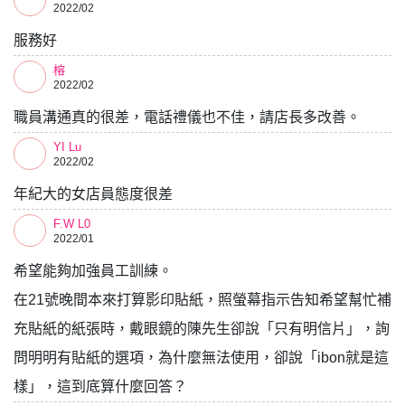
2022/02
服務好
榕
2022/02
職員溝通真的很差，電話禮儀也不佳，請店長多改善。
YI Lu
2022/02
年紀大的女店員態度很差
F.W L0
2022/01
希望能夠加強員工訓練。
在21號晚間本來打算影印貼紙，照螢幕指示告知希望幫忙補
充貼紙的紙張時，戴眼鏡的陳先生卻說「只有明信片」，詢
問明明有貼紙的選項，為什麼無法使用，卻說「ibon就是這
樣」，這到底算什麼回答？