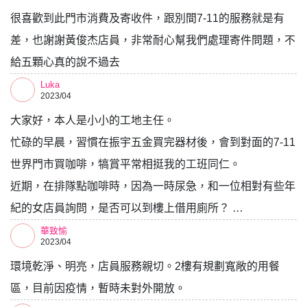
很喜歡到此門市消費及寄收件，跟別間7-11的服務就是有
差，也謝謝黃俊杰店員，非常耐心幫我們處理寄件問題，不
給五顆心真的說不過去
Luka
2023/04
大家好，本人是小小的工地主任。
忙碌的早晨，習慣在振宇五金買完器材後，會到對面的7-11
世界門市買咖啡，犒賞平常相挺我的工班同仁。
近期，在排隊點咖啡時，因為一時尿急，和一位相對有些年
紀的女店員詢問，是否可以到樓上借用廁所？ …
華致愉
2023/04
環境乾淨、明亮，店員服務親切。2樓有規劃寬敞的用餐
區，目前因疫情，暫時未對外開放。