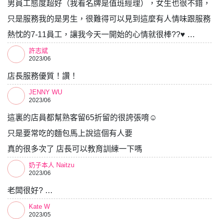
男員工態度超好（我看名牌是值班經理），女生也很不錯，
只是服務我的是男生，很難得可以見到這麼有人情味跟服務
熱忱的7-11員工，讓我今天一開始的心情就很棒??♥️ …
許志斌
2023/06
店長服務優質！讚！
JENNY WU
2023/06
這裏的店員都幫熟客留65折留的很誇張唷☺️
只是要常吃的麵包馬上說這個有人要
真的很多次了 店長可以教育訓練一下嗎
奶子本人 Naitzu
2023/06
老闆很好? …
Kate W
2023/05