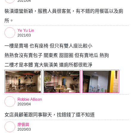
2021/04
裝潢還蠻新穎，服務人員很客氣，有不錯的用餐區以及廁
所。
Ye Yu Lin
2021/03
一樓是賣場 也有座椅 但只有雙人座比較小
熱熟食沒有賣包子 關東煮 甜甜圈 但有賣地瓜 熱狗
二樓才是本體 寬大裝潢美 連廁所都很乾淨
Robbie Allison
2020/04
女店員顧著跟同事聊天，找錯錢了還不知道
廖儒興
2020/03