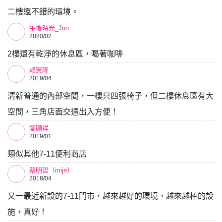
二樓還不錯的環境。
午後時光_Jun
2020/02
2樓還有乾淨的休息區，喝著咖啡
賴憲隆
2019/04
清新普通的內部空間，一樓只四張椅子，但二樓休息區有大
空間，三角店面交通出入方便！
黎顯祥
2019/01
類似其他7-11便利商店
蔡明哲（mije）
2018/04
又一最近新設的7-11門市，越來越好的環境，越來越棒的設
施，真好！