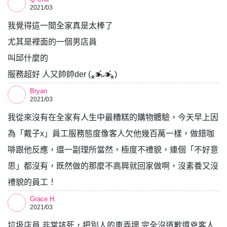
2021/03
我覺得這一間全家真是太棒了
尤其是裡面的一個男店員
叫邱什麼的
服務超好 人又帥帥der (⁎⁍̴̛ᴗ⁍̴̛⁎)
Bryan
2021/03
我從來沒有在全家有人生中最糟糕的購物體驗，今天早上因
為「戴子x」員工服務態度像客人欠他幾百萬一樣，做錯咖
啡跟他反應，還一副理所當然，極度不禮貌，連個「不好意
思」都沒有，既然做的那麼不高興就回家做啊，沒素養又沒
禮貌的員工！
Grace H.
2021/03
垃圾店員 非常該死，把別人的車弄壞 完全沒道歉還兇客人