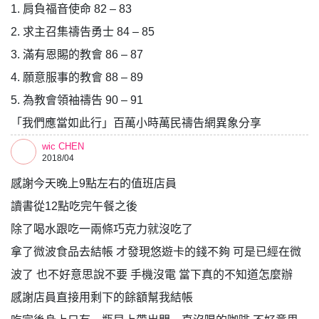
1. 肩負福音使命 82 – 83
2. 求主召集禱告勇士 84 – 85
3. 滿有恩賜的教會 86 – 87
4. 願意服事的教會 88 – 89
5. 為教會領袖禱告 90 – 91
「我們應當如此行」百萬小時萬民禱告網異象分享
wic CHEN
2018/04
感謝今天晚上9點左右的值班店員
讀書從12點吃完午餐之後
除了喝水跟吃一兩條巧克力就沒吃了
拿了微波食品去結帳 才發現悠遊卡的錢不夠 可是已經在微
波了 也不好意思說不要 手機沒電 當下真的不知道怎麼辦
感謝店員直接用剩下的餘額幫我結帳