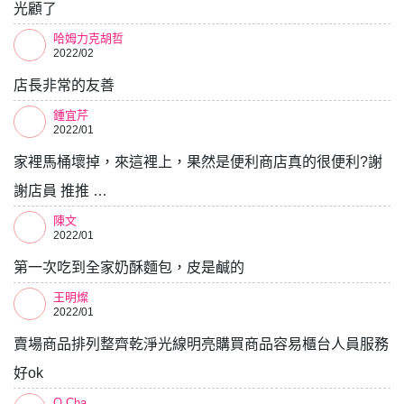
光顧了
哈姆力克胡哲
2022/02
店長非常的友善
鍾宜芹
2022/01
家裡馬桶壞掉，來這裡上，果然是便利商店真的很便利?謝
謝店員 推推 …
陳文
2022/01
第一次吃到全家奶酥麵包，皮是鹹的
王明燦
2022/01
賣場商品排列整齊乾淨光線明亮購買商品容易櫃台人員服務
好ok
Q Cha