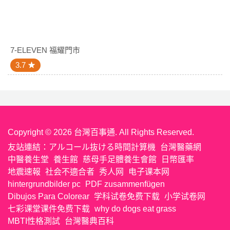
7-ELEVEN 福耀門市
3.7
Copyright © 2026 台灣百事通. All Rights Reserved.
友站連結：
アルコール抜ける時間計算機
台灣醫藥網
中醫養生堂
養生館
慈母手足體養生會館
日幣匯率
地震速報
社会不適合者
秀人网
电子课本网
hintergrundbilder pc
PDF zusammenfügen
Dibujos Para Colorear
学科试卷免费下载
小学试卷网
七彩课堂课件免费下载
why do dogs eat grass
MBTI性格測試
台灣醫典百科