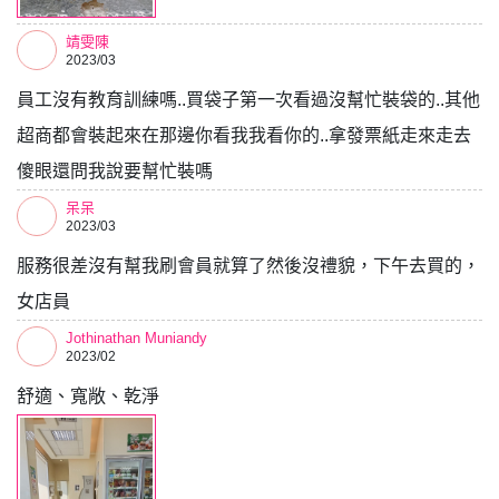
靖雯陳
2023/03
員工沒有教育訓練嗎..買袋子第一次看過沒幫忙裝袋的..其他
超商都會裝起來在那邊你看我我看你的..拿發票紙走來走去
傻眼還問我說要幫忙裝嗎
呆呆
2023/03
服務很差沒有幫我刷會員就算了然後沒禮貌，下午去買的，
女店員
Jothinathan Muniandy
2023/02
舒適、寬敞、乾淨