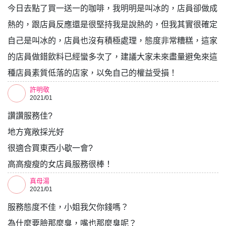
今日去點了買一送一的咖啡，我明明是叫冰的，店員卻做成
熱的，跟店員反應還是很堅持我是說熱的，但我其實很確定
自己是叫冰的，店員也沒有積極處理，態度非常糟糕，這家
的店員做錯飲料已經蠻多次了，建議大家未來盡量避免來這
種店員素質低落的店家，以免自己的權益受損！
許明敬
2021/01
讚讚服務佳?
地方寬敞採光好
很適合買東西小歇一會?
高高瘦瘦的女店員服務很棒！
真母湯
2021/01
服務態度不佳，小姐我欠你錢嗎？
為什麼要臉那麼臭，嘴也那麼臭呢？