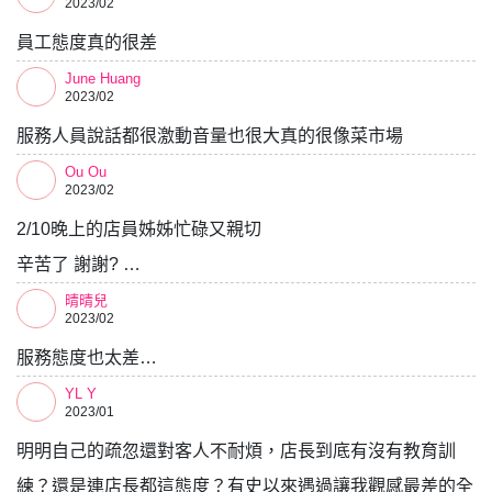
2023/02
員工態度真的很差
June Huang
2023/02
服務人員說話都很激動音量也很大真的很像菜市場
Ou Ou
2023/02
2/10晚上的店員姊姊忙碌又親切
辛苦了 謝謝? …
晴晴兒
2023/02
服務態度也太差…
YL Y
2023/01
明明自己的疏忽還對客人不耐煩，店長到底有沒有教育訓
練？還是連店長都這態度？有史以來遇過讓我觀感最差的全