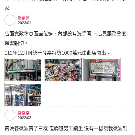
家
潘榮進
2023/01
店面寛敞休息區座位多、內部設有洗手間 、店員服務態度
還蠻親切。
112年12月份統一發票特獎1000萬元由此店開出。
空空空
2022/03
買晚餐微波買了三樣 但晚班男工讀生 沒有一樣幫我微波到