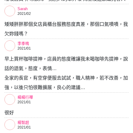
Sarah
2021/02
矮矮胖胖那個女店員櫃台服務態度真差，那個口氣嘖嘖，我
欠妳錢嗎？
李季鳴
2021/01
早上買杯咖啡提神，店員的態度確讓我未喝咖啡先提神，說
話的語氣，態度，表情…
全家的長官，有空穿便服去試試，職人精神，若不改善，加
強，以後只怕很難擴展，良心的建議…
楊楊行禪
2021/01
很好
楊智超
2021/01