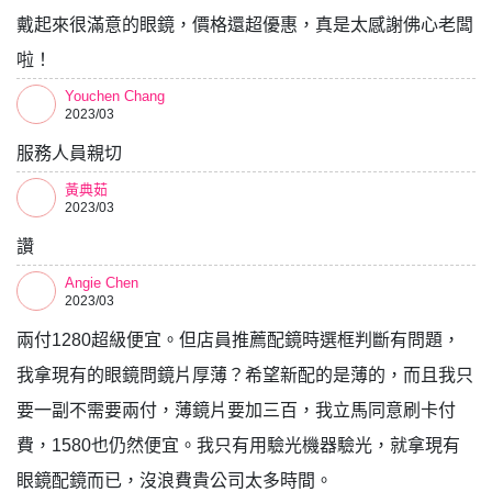
戴起來很滿意的眼鏡，價格還超優惠，真是太感謝佛心老闆
啦！
Youchen Chang
2023/03
服務人員親切
黃典茹
2023/03
讚
Angie Chen
2023/03
兩付1280超級便宜。但店員推薦配鏡時選框判斷有問題，
我拿現有的眼鏡問鏡片厚薄？希望新配的是薄的，而且我只
要一副不需要兩付，薄鏡片要加三百，我立馬同意刷卡付
費，1580也仍然便宜。我只有用驗光機器驗光，就拿現有
眼鏡配鏡而已，沒浪費貴公司太多時間。