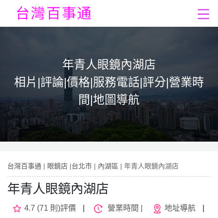
年青人眼鏡內湖店
相片|評論|價格|服務電話|評分|營業時
間|地圖導航
台灣百事通
|
眼鏡店
|
台北市
|
內湖區
| 年青人眼鏡內湖店
年青人眼鏡內湖店
4.7 (71 則)評價
|
營業時間 |
地址導航
|