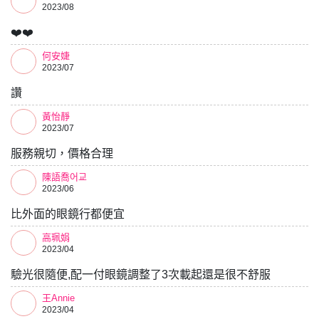
2023/08
❤️❤️
何安婕
2023/07
讚
黃怡靜
2023/07
服務親切，價格合理
陳語喬어교
2023/06
比外面的眼鏡行都便宜
高珮娟
2023/04
驗光很隨便,配一付眼鏡調整了3次載起還是很不舒服
王Annie
2023/04