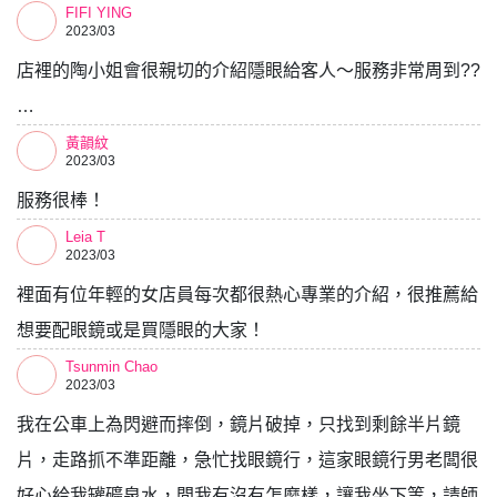
FIFI YING
2023/03
店裡的陶小姐會很親切的介紹隱眼給客人～服務非常周到??
…
黃韻紋
2023/03
服務很棒！
Leia T
2023/03
裡面有位年輕的女店員每次都很熱心專業的介紹，很推薦給
想要配眼鏡或是買隱眼的大家！
Tsunmin Chao
2023/03
我在公車上為閃避而摔倒，鏡片破掉，只找到剩餘半片鏡
片，走路抓不準距離，急忙找眼鏡行，這家眼鏡行男老闆很
好心給我罐礦泉水，問我有沒有怎麼樣，讓我坐下等，請師