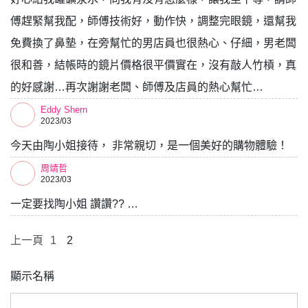
傅趕緊幫我配，師傅技術好，動作快，調整完眼鏡，還幫我
免費換了鼻墊，在旁幫忙的男店員也很熱心、仔細，男老闆
很和善，結帳時的鏡片價格很平價實在，沒有敲人竹槓，真
的好感謝…再次謝謝老闆、師傅及店員的熱心幫忙…
Eddy Shern
2023/03
今天由陶小姐接待， 非常親切，是一個美好的購物體驗！
周靖哲
2023/03
一定要找陶小姐 讚讚?? …
上一頁
1
2
顯示名稱