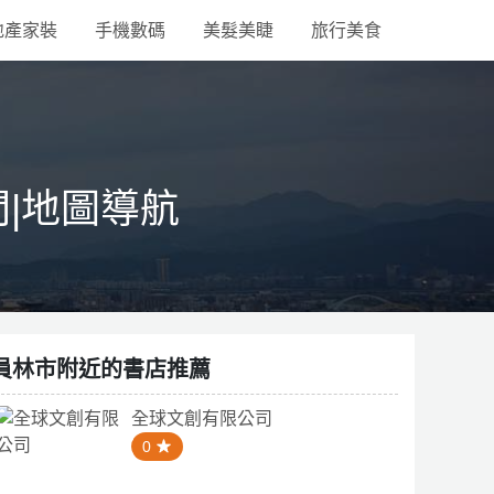
地產家裝
手機數碼
美髮美睫
旅行美食
間|地圖導航
員林市附近的書店推薦
全球文創有限公司
0