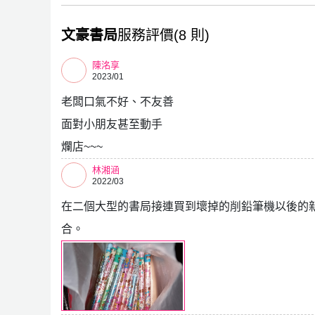
文豪書局
服務評價(8 則)
陳洺享
2023/01
老闆口氣不好、不友善
面對小朋友甚至動手
爛店~~~
林湘涵
2022/03
在二個大型的書局接連買到壞掉的削鉛筆機以後的新
合。