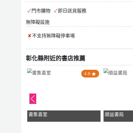
門市購物
即日送貨服務
無障礙設施
不支持
無障礙停車場
彰化縣附近的書店推薦
4.5
4.8
場》
書集喜室
順益書局