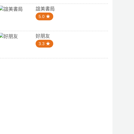
誼美書局
5.0
好朋友
3.3