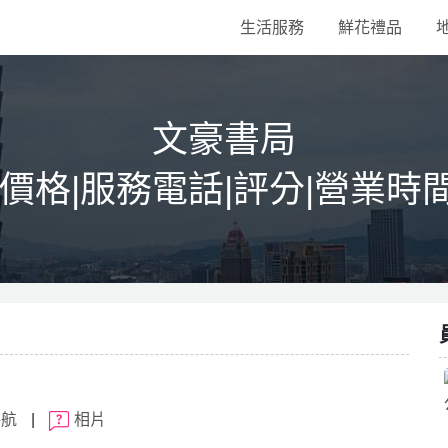
生活服務
鮮花禮品
文豪書局
|價格|服務電話|評分|營業時
導航
|
相片