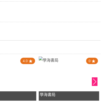
4.0
0
學海書局
學