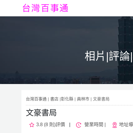
相片|評論
台灣百事通
|
書店
|
彰化縣
|
員林市
| 文豪書局
文豪書局
3.8 (8 則)評價
|
營業時間 |
地址