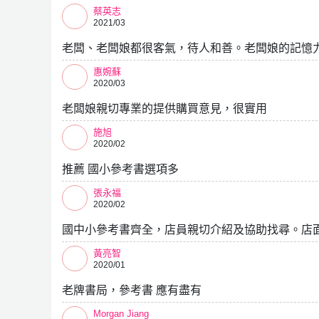
蔡英志
2021/03
老闆、老闆娘都很客氣，待人和善。老闆娘的記憶
惠婉蘇
2020/03
老闆娘親切專業的提供購買意見，很實用
施旭
2020/02
推薦 國小參考書選項多
張永福
2020/02
國中小參考書齊全，店員親切介紹及協助找尋。店
黃亮智
2020/01
老牌書局，參考書 應有盡有
Morgan Jiang