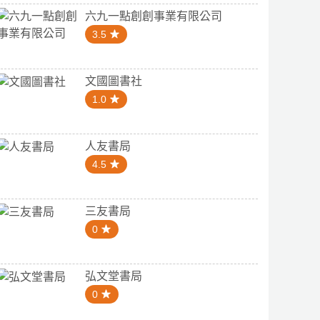
六九一點創創事業有限公司
3.5
文國圖書社
1.0
人友書局
4.5
三友書局
0
弘文堂書局
0