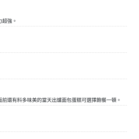
力超強。
面前還有料多味美的當天出爐面包蛋糕可選擇飽餐一頓。