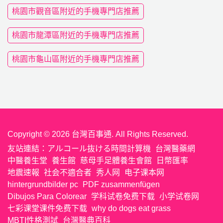
桃園市觀音區附近的手機專門店推薦
桃園市龍潭區附近的手機專門店推薦
桃園市龜山區附近的手機專門店推薦
Copyright © 2026 台灣百事通. All Rights Reserved.
友站連結：
アルコール抜ける時間計算機
台灣醫藥網
中醫養生堂
養生館
慈母手足體養生會館
日幣匯率
地震速報
社会不適合者
秀人网
电子课本网
hintergrundbilder pc
PDF zusammenfügen
Dibujos Para Colorear
学科试卷免费下载
小学试卷网
七彩课堂课件免费下载
why do dogs eat grass
MBTI性格測試
台灣醫典百科