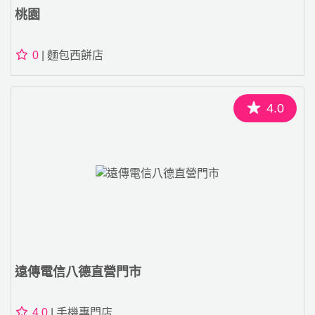
桃園
0
| 麵包西餅店
4.0
遠傳電信八德直營門市
4.0
| 手機專門店