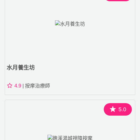
水月養生坊
4.9
| 按摩治療師
5.0