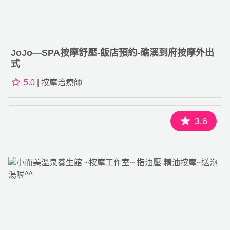
JoJo—SPA按摩舒壓-飯店預約-礁溪到府按摩外出
式
5.0
| 按摩治療師
3.6