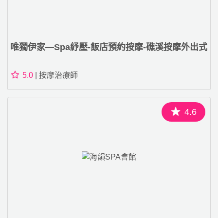
唯獨伊家—Spa紓壓-飯店預約按摩-礁溪按摩外出式
5.0
| 按摩治療師
4.6