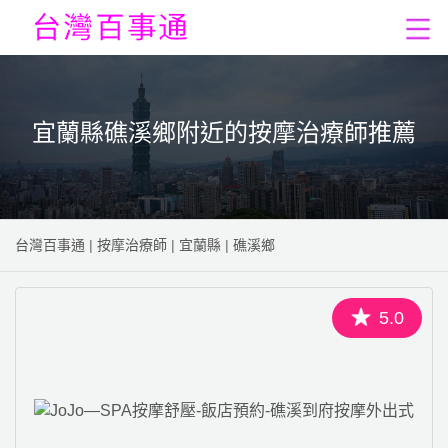
宜蘭縣礁溪鄉附近的按摩治療師推薦
台灣百事通
|
按摩治療師
|
宜蘭縣
|
礁溪鄉
5.0