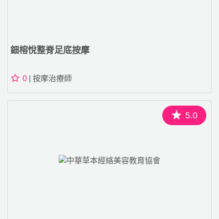
鈿榕悅整脊足底按摩
0
| 按摩治療師
5.0