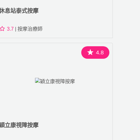
休息站泰式按摩
3.7
| 按摩治療師
4.8
穎立康視障按摩