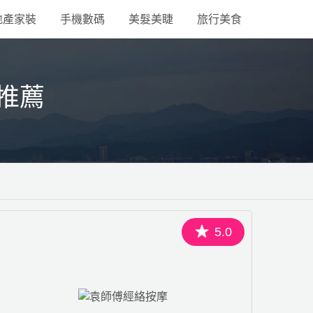
地產家裝
手機數碼
美髮美睫
旅行美食
推薦
5.0