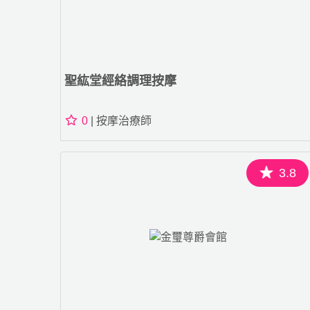
聖紘堂經絡調理按摩
0
| 按摩治療師
3.8