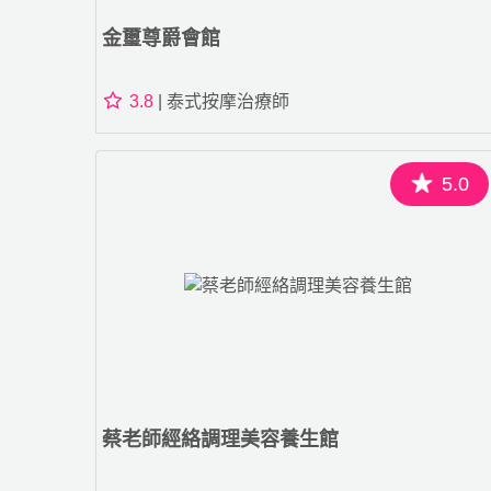
金璽尊爵會館
3.8
| 泰式按摩治療師
5.0
蔡老師經絡調理美容養生館