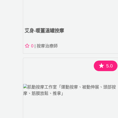
艾身-暖薑溫罐按摩
0
| 按摩治療師
5.0