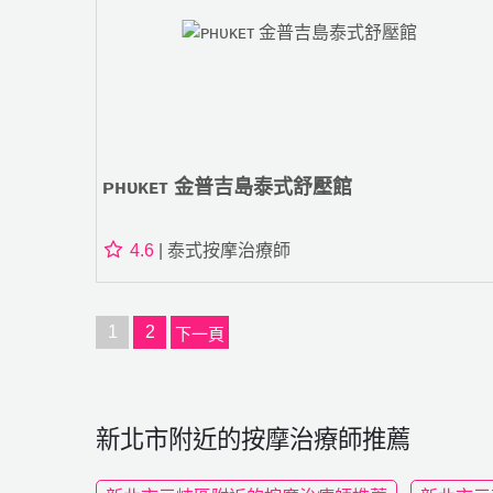
ᴘʜᴜᴋᴇᴛ 金普吉島泰式舒壓館
4.6
| 泰式按摩治療師
1
2
下一頁
新北市附近的按摩治療師推薦