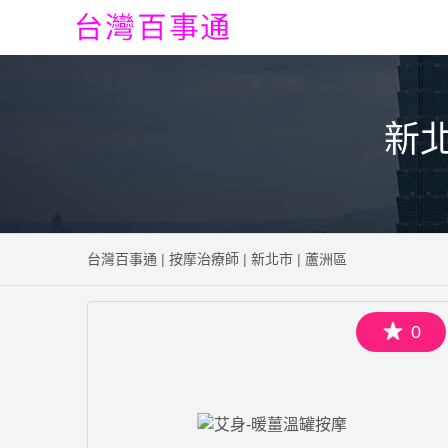
新
台灣百事通
|
按摩治療師
|
新北市
|
蘆洲區
0