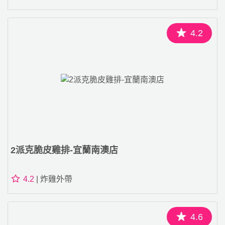
4.2
2派克脆皮雞排-宜蘭南澳店
4.2
| 炸雞外帶
4.6