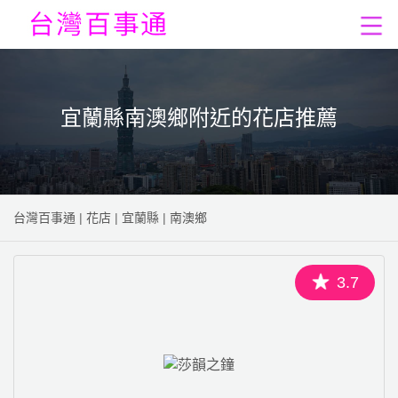
宜蘭縣南澳鄉附近的花店推薦
台灣百事通
|
花店
|
宜蘭縣
|
南澳鄉
3.7