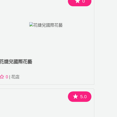
0
花婕兒國際花藝
0
| 花店
5.0