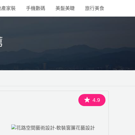
地產家裝
手機數碼
美髮美睫
旅行美食
薦
4.9