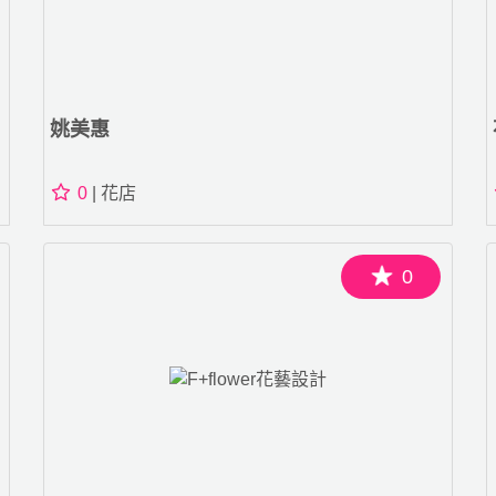
姚美惠
0
| 花店
0