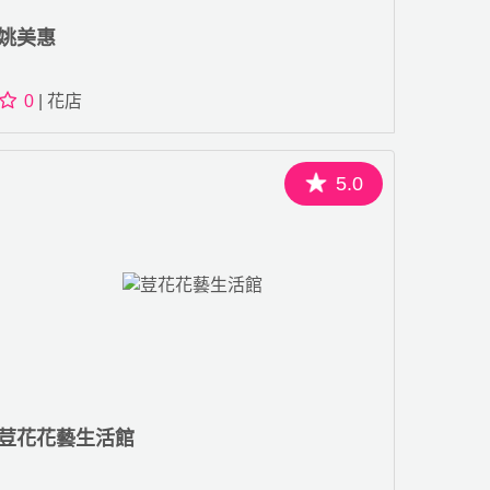
姚美惠
0
| 花店
5.0
荳花花藝生活館