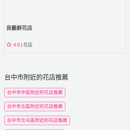
良藝鮮花店
4.9
| 花店
台中市附近的花店推薦
台中市中區附近的花店推薦
台中市北區附近的花店推薦
台中市北屯區附近的花店推薦