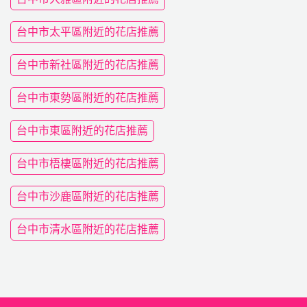
台中市太平區附近的花店推薦
台中市新社區附近的花店推薦
台中市東勢區附近的花店推薦
台中市東區附近的花店推薦
台中市梧棲區附近的花店推薦
台中市沙鹿區附近的花店推薦
台中市清水區附近的花店推薦