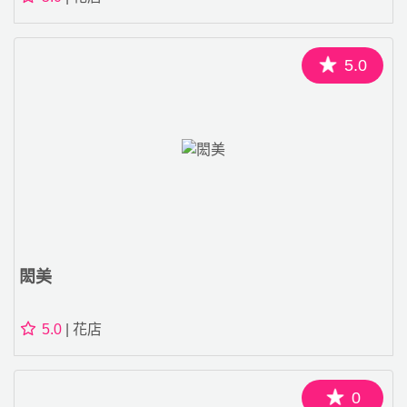
5.0
閎美
5.0
| 花店
0