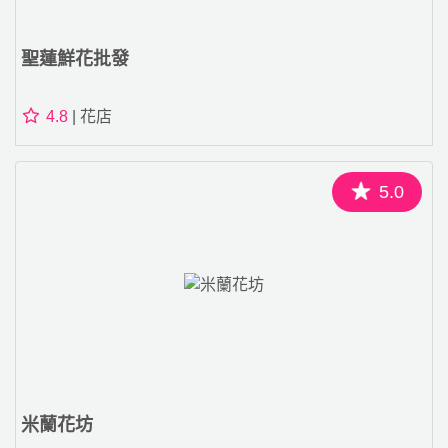
聖蓮鮮花批發
4.8
| 花店
5.0
米蘭花坊