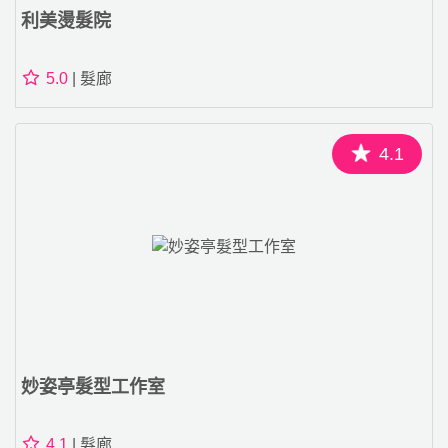
利美燙髮院
5.0
| 髮廊
4.1
妙姿亭髮型工作室
4.1
| 髮廊