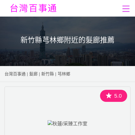
新竹縣芎林鄉附近的髮廊推薦
台灣百事通
|
髮廊
|
新竹縣
|
芎林鄉
5.0