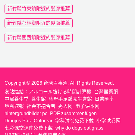
新竹縣竹東鎮附近的髮廊推薦
新竹縣芎林鄉附近的髮廊推薦
新竹縣關西鎮附近的髮廊推薦
Copyright © 2026 台灣百事通. All Rights Reserved.
友站連結：
アルコール抜ける時間計算機
台灣醫藥網
中醫養生堂
養生館
慈母手足體養生會館
日幣匯率
地震速報
社会不適合者
秀人网
电子课本网
hintergrundbilder pc
PDF zusammenfügen
Dibujos Para Colorear
学科试卷免费下载
小学试卷网
七彩课堂课件免费下载
why do dogs eat grass