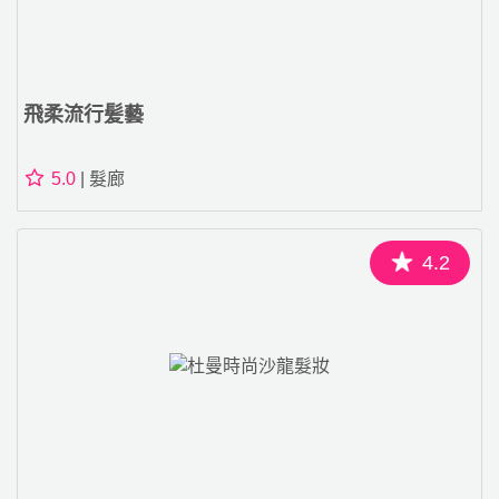
飛柔流行髪藝
5.0
| 髮廊
4.2