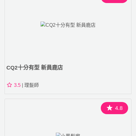
CQ2十分有型 新員鹿店
3.5
| 理髮師
4.8