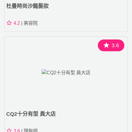
杜曼時尚沙龍髮妝
4.2
| 美容院
3.6
CQ2十分有型 員大店
3.6
| 理髮師