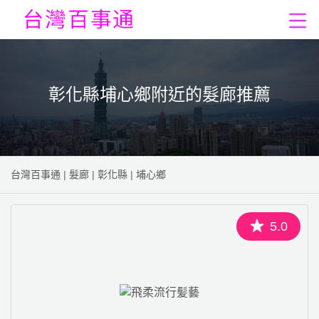
彰化縣埔心鄉附近的髮廊推薦
台灣百事通
|
髮廊
|
彰化縣
|
埔心鄉
5.0