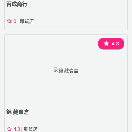
百成商行
0
| 雜貨店
4.3
錦 藏寶盒
4.3
| 雜貨店