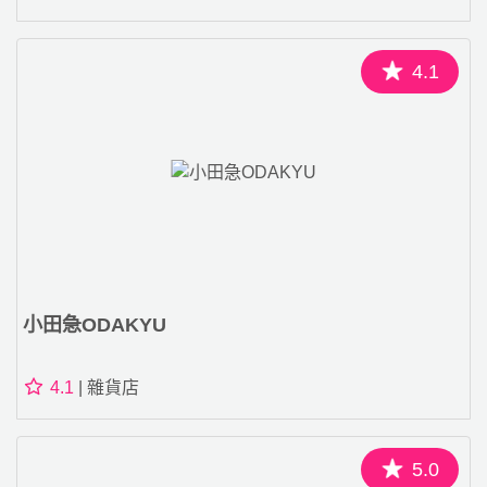
4.1
小田急ODAKYU
4.1
| 雜貨店
5.0