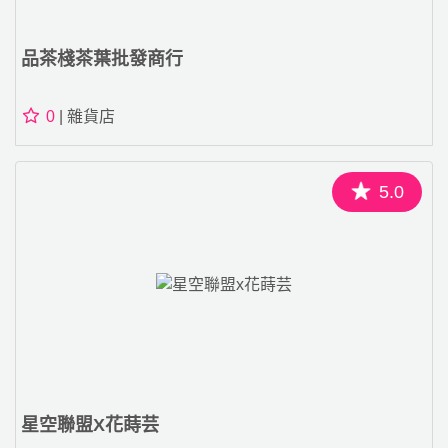
品茶棧茶葉批發商行
0
| 雜貨店
5.0
星空聯盟x花蒔芸