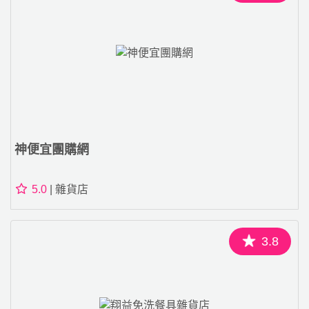
神便宜團購網
5.0
| 雜貨店
3.8