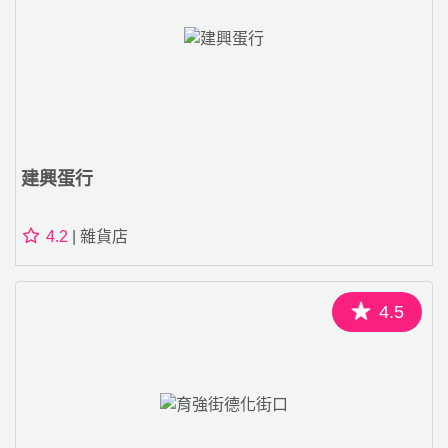
建興蛋行
4.2
| 雜貨店
4.5