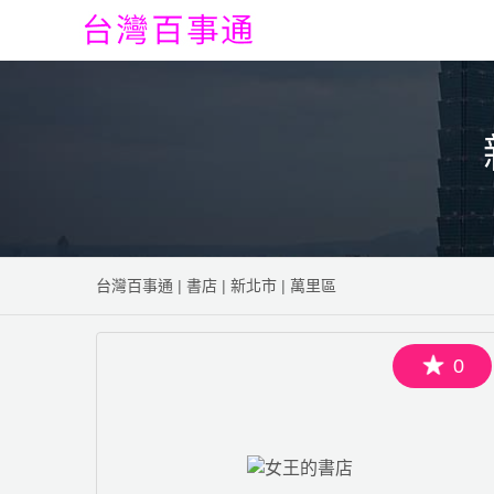
台灣百事通
|
書店
|
新北市
|
萬里區
0